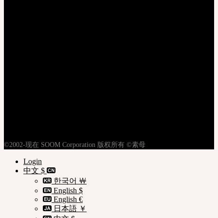
登录
注册
隐私权政策
使用条款
购物指南
©2002-现在 SOOM Corporation 版权所有 ©素母
Login
中文 $
한국어 ￦
English $
English €
日本語 ￥