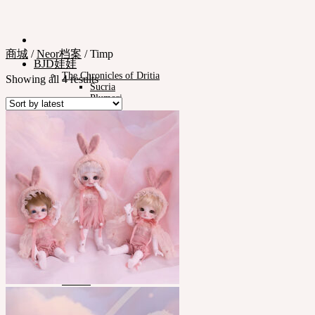
商城
/
Neor档案
/
Timp
BJD娃娃
The Chronicles of Dritia
Showing all 4 results
Sucria
Plumori
娃娃类型
Neor 13
款式
眼珠
衣服
化妆保养品
娃娃支架ㆍ棉包
化妆工具
组装工具
修正工具
Neor档案
Pet Doll
Timp
Nappy Choo
Rosette
Little Fair
Fair