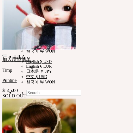
English $ USD
日本語 ￥ JPY
中文 $ USD
한국어 ￦ WON
ROSETTE
English $ USD
English € EUR
日本語 ￥ JPY
中文 $ USD
한국어 ￦ WON
LILA
加入愿望清单
English $ USD
English € EUR
Timp
日本語 ￥ JPY
中文 $ USD
Puntine
한국어 ￦ WON
$
145.00
Search
SOLD OUT
for:
No products in the cart.
Cart
No products in the cart.