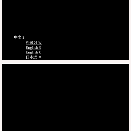
EMS 追踪您的货件
非会员查询订单
正版编号查询
娃娃详细尺寸
语言选择
中文 $
한국어 ￦
English $
English €
日本語 ￥