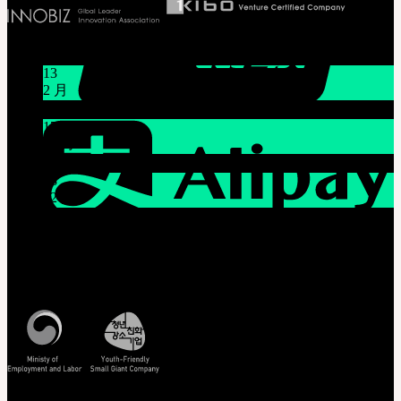
新闻/公告
13
2 月
关于节日休假通知 1/16~1/18
17
12 月
12月21日臺灣 Mr.Hoffmann’s Toy Box活動
08
12 月
系统维护通知 12/9 上午9点~上午11点(KST)
客服中心 [联系我们]
周一至周五, 10:00-17:00 (韩国时间)
查看韩国时间
查看/验证