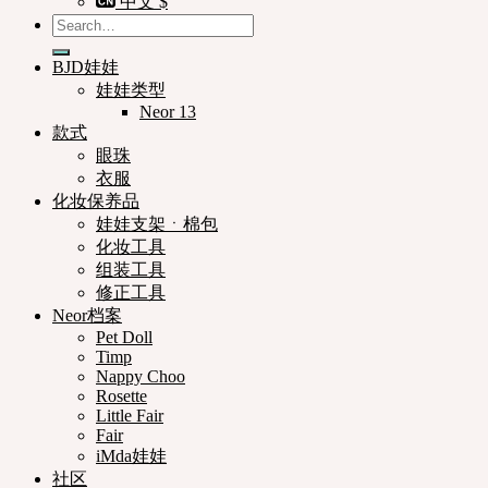
中文 $
Search
for:
BJD娃娃
娃娃类型
Neor 13
款式
眼珠
衣服
化妆保养品
娃娃支架ㆍ棉包
化妆工具
组装工具
修正工具
Neor档案
Pet Doll
Timp
Nappy Choo
Rosette
Little Fair
Fair
iMda娃娃
社区