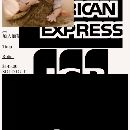
加入愿望清单
Timp
Rotini
$
145.00
SOLD OUT
关于我们
株式会社 SOOM Korea
#B211 Hongmungwan Bldg, Hongik University, 94 Wausan-ro, Mapo-gu,
Seoul, Korea. (zip 04066)
T 82 70 4607 6584
Ceo. Wan-gyu, Lee
Biz License 130-86-41024