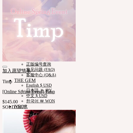
iMda娃娃
社区
新闻ㆍ公告
Neor 博客
SOOM艺术功劳者
关于我们
合作咨询
帮助与支持
购物指南
娃娃详细尺寸
娃娃肤色指南
使用说明书
正版编号查询
常见问题 (FAQ)
加入愿望清单
客服中心 (Q&A)
THE GEM
Timp
English $ USD
日本語 ￥ JPY
[Online Spring Event] Timp
中文 $ USD
한국어 ￦ WON
$
145.00
NEOR
SOLD OUT
English $ USD
日本語 ￥ JPY
中文 $ USD
한국어 ￦ WON
IDEALIAN