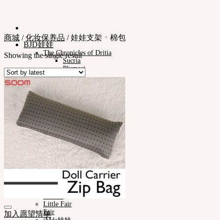
商城
/
化妆保养品
/
娃娃支架ㆍ棉包
BJD娃娃
The Chronicles of Dritia
Showing the single result
Sucria
Plumori
娃娃类型
Neor 13
款式
眼珠
衣服
化妆保养品
娃娃支架ㆍ棉包
化妆工具
组装工具
修正工具
Neor档案
Pet Doll
Timp
Nappy Choo
Rosette
Little Fair
Fair
加入愿望清单