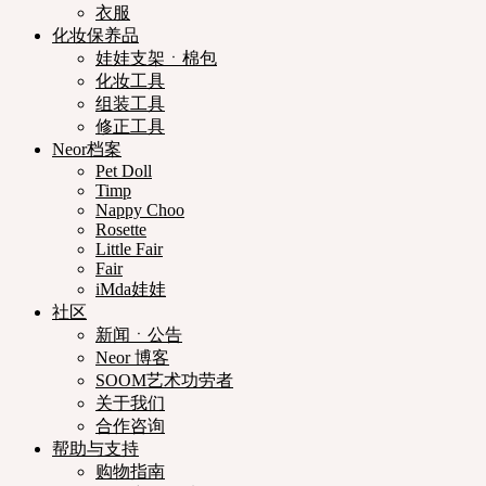
衣服
化妆保养品
娃娃支架ㆍ棉包
化妆工具
组装工具
修正工具
Neor档案
Pet Doll
Timp
Nappy Choo
Rosette
Little Fair
Fair
iMda娃娃
社区
新闻ㆍ公告
Neor 博客
SOOM艺术功劳者
关于我们
合作咨询
帮助与支持
购物指南