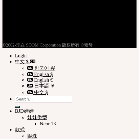
登录
注册
隐私权政策
使用条款
购物指南
©2002-现在 SOOM Corporation 版权所有 ©素母
Login
中文 $
한국어 ￦
English $
English €
日本語 ￥
中文 $
Search
for:
BJD娃娃
娃娃类型
Neor 13
款式
眼珠