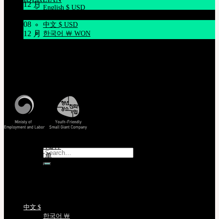
12 月
English $ USD
12月21日臺灣 Mr.Hoffmann’s Toy Box活動
日本語 ￥ JPY
08
中文 $ USD
12 月
한국어 ￦ WON
ROSETTE
系统维护通知 12/9 上午9点~上午11点(KST)
English $ USD
English € EUR
客服中心 [联系我们]
日本語 ￥ JPY
周一至周五, 10:00-17:00 (韩国时间)
中文 $ USD
查看韩国时间
한국어 ￦ WON
LILA
English $ USD
English € EUR
日本語 ￥ JPY
中文 $ USD
한국어 ￦ WON
查看/验证
EMS 追踪您的货件
Search
非会员查询订单
for:
正版编号查询
娃娃详细尺寸
No products in the cart.
语言选择
Cart
中文 $
No products in the cart.
한국어 ￦