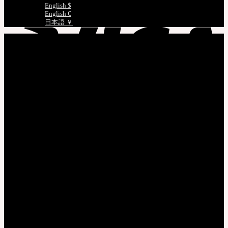
English $
English €
日本語 ￥