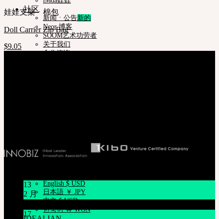
iMda娃娃
社区
娃娃支架ㆍ棉包
新闻ㆍ公告
Neor 博客
Doll Carrier Zip Bag
SOOM艺术功劳者
关于我们
$
9.05
合作咨询
关于我们
帮助与支持
株式会社 SOOM Korea
购物指南
#B211 Hongmungwan Bldg, Hongik University, 94 Wausan-ro, Mapo-gu,
娃娃详细尺寸
Seoul, Korea. (zip 04066)
娃娃肤色指南
T 82 70 4607 6584
使用说明书
Ceo. Wan-gyu, Lee
正版编号查询
Biz License 130-86-41024
常见问题 (FAQ)
客服中心 (Q&A)
THE GEM
English $ USD
日本語 ￥ JPY
中文 $ USD
新闻/公告
한국어 ￦ WON
NEOR
English $ USD
13
日本語 ￥ JPY
2 月
中文 $ USD
关于节日休假通知 1/16~1/18
한국어 ￦ WON
17
IDEALIAN