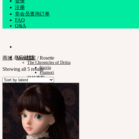
登录
注册
非会员查询订单
FAQ
Q&A
BJD娃娃
商城
/
Neor档案
/
Rosette
The Chronicles of Dritia
Sucria
Showing all 5 results
Plumori
娃娃类型
Neor 13
款式
眼珠
衣服
化妆保养品
娃娃支架ㆍ棉包
化妆工具
组装工具
修正工具
Neor档案
Pet Doll