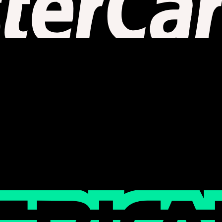
orea. (zip 04066)