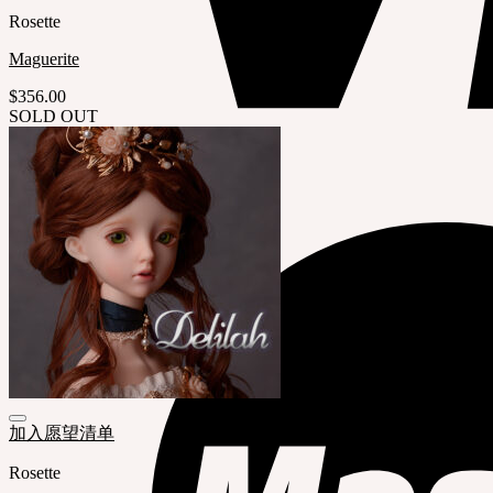
Rosette
Maguerite
$
356.00
SOLD OUT
加入愿望清单
Rosette