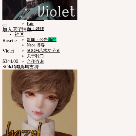
Timp
Nappy Choo
Rosette
Little Fair
Fair
iMda娃娃
加入愿望清单
社区
新闻ㆍ公告
Rosette
Neor 博客
Violet
SOOM艺术功劳者
关于我们
$
344.00
合作咨询
SOLD OUT
帮助与支持
购物指南
娃娃详细尺寸
娃娃肤色指南
使用说明书
正版编号查询
常见问题 (FAQ)
客服中心 (Q&A)
THE GEM
English $ USD
日本語 ￥ JPY
中文 $ USD
한국어 ￦ WON