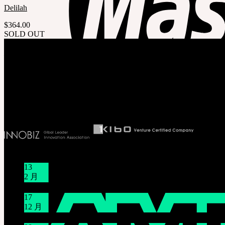
Delilah
$
364.00
SOLD OUT
关于我们
株式会社 SOOM Korea
#B211 Hongmungwan Bldg, Hongik University, 94 Wausan-ro, Mapo-gu, Seoul, K
T 82 70 4607 6584
Ceo. Wan-gyu, Lee
Biz License 130-86-41024
新闻/公告
13
2 月
关于节日休假通知 1/16~1/18
17
12 月
12月21日臺灣 Mr.Hoffmann’s Toy Box活動