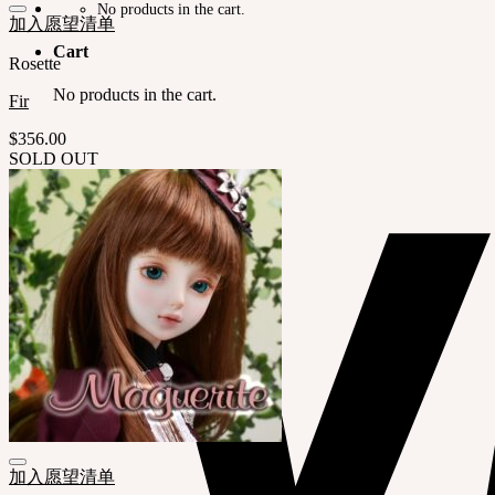
No products in the cart.
加入愿望清单
Cart
Rosette
No products in the cart.
Fir
$
356.00
SOLD OUT
加入愿望清单