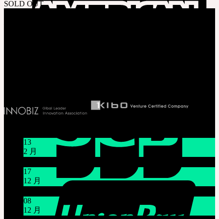
SOLD OUT
关于我们
株式会社 SOOM Korea
#B211 Hongmungwan Bldg, Hongik University, 94 Wausan-ro, Mapo-gu,
Seoul, Korea. (zip 04066)
T 82 70 4607 6584
Ceo. Wan-gyu, Lee
Biz License 130-86-41024
新闻/公告
13
2 月
关于节日休假通知 1/16~1/18
17
12 月
12月21日臺灣 Mr.Hoffmann’s Toy Box活動
08
12 月