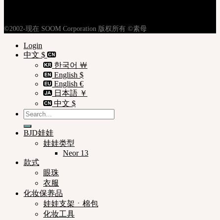
使用条款
购物指南
©2002-现在 SOOM Corporation 版权所有 ©素母
Login
中文 $
한국어 ￦
English $
English €
日本語 ￥
中文 $
Search
for:
BJD娃娃
娃娃类型
Neor 13
款式
眼珠
衣服
化妆保养品
娃娃支架ㆍ棉包
化妆工具