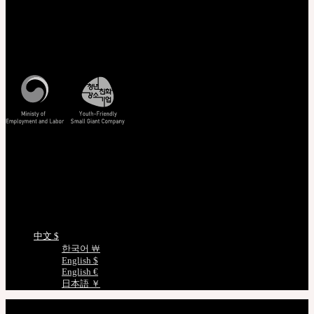
系统维护通知 12/9 上午9点~上午11点(KST)
客服中心 [联系我们]
周一至周五, 10:00-17:00 (韩国时间)
查看韩国时间
查看/验证
EMS 追踪您的货件
非会员查询订单
正版编号查询
娃娃详细尺寸
语言选择
中文 $
한국어 ￦
English $
English €
日本語 ￥