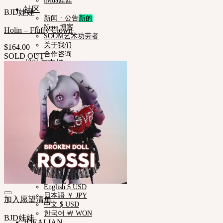
iMda娃娃
社区
BJD娃娃
新闻ㆍ公告
Neor 博客
Holin – Fluffy Clown
SOOM艺术功劳者
关于我们
$
164.00
合作咨询
SOLD OUT
帮助与支持
购物指南
娃娃详细尺寸
娃娃肤色指南
使用说明书
正版编号查询
常见问题 (FAQ)
客服中心 (Q&A)
THE GEM
English $ USD
日本語 ￥ JPY
中文 $ USD
한국어 ￦ WON
NEOR
English $ USD
日本語 ￥ JPY
加入愿望清单
中文 $ USD
한국어 ￦ WON
BJD娃娃
IDEALIAN