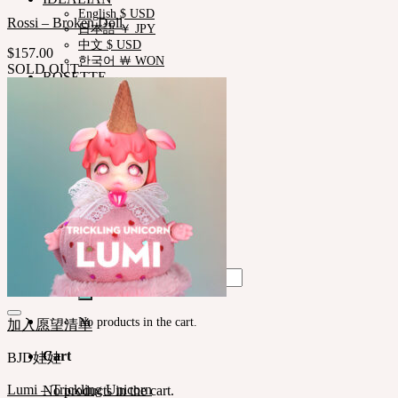
English $ USD
Rossi – Broken Doll
日本語 ￥ JPY
中文 $ USD
$
157.00
한국어 ￦ WON
SOLD OUT
ROSETTE
English $ USD
English € EUR
日本語 ￥ JPY
中文 $ USD
한국어 ￦ WON
LILA
English $ USD
English € EUR
日本語 ￥ JPY
中文 $ USD
한국어 ￦ WON
Search
for:
No products in the cart.
加入愿望清单
Cart
BJD娃娃
Lumi – Trickling Unicorn
No products in the cart.