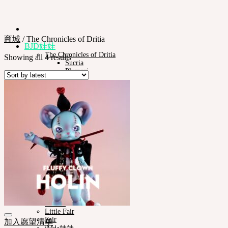
商城
/
The Chronicles of Dritia
BJD娃娃
The Chronicles of Dritia
Showing all 4 results
Sucria
Plumori
娃娃类型
Neor 13
款式
眼珠
衣服
化妆保养品
娃娃支架ㆍ棉包
化妆工具
组装工具
修正工具
Neor档案
Pet Doll
Timp
Nappy Choo
Rosette
Little Fair
Fair
加入愿望清单