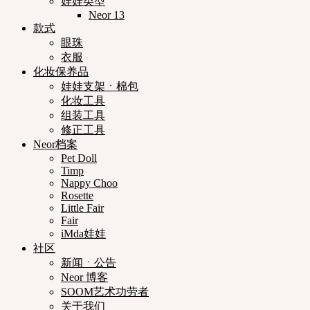
娃娃类型
Neor 13
款式
眼珠
衣服
化妆保养品
娃娃支架ㆍ棉包
化妆工具
组装工具
修正工具
Neor档案
Pet Doll
Timp
Nappy Choo
Rosette
Little Fair
Fair
iMda娃娃
社区
新闻ㆍ公告
Neor 博客
SOOM艺术功劳者
关于我们