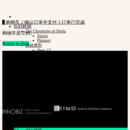
1
购物车
2
确认订单并支付
3
订单已完成
BJD娃娃
The Chronicles of Dritia
购物车是空的。
Sucria
Plumori
Return to shop
娃娃类型
Neor 13
关于我们
款式
株式会社 SOOM Korea
眼珠
#B211 Hongmungwan Bldg, Hongik University, 94 Wausan-ro, Mapo-gu,
衣服
Seoul, Korea. (zip 04066)
化妆保养品
T 82 70 4607 6584
娃娃支架ㆍ棉包
Ceo. Wan-gyu, Lee
化妆工具
Biz License 130-86-41024
组装工具
修正工具
Neor档案
Pet Doll
Timp
Nappy Choo
Rosette
新闻/公告
Little Fair
Fair