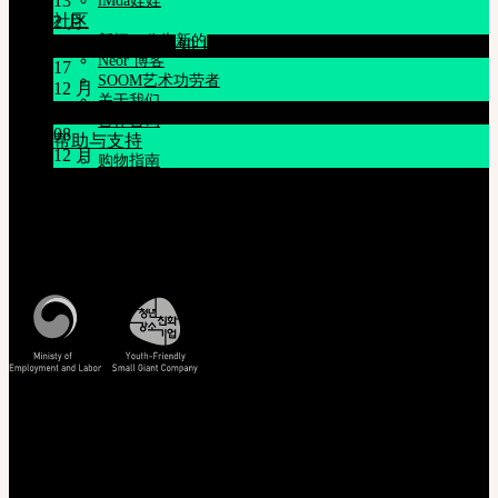
13
iMda娃娃
社区
2 月
新闻ㆍ公告
关于节日休假通知 1/16~1/18
Neor 博客
17
SOOM艺术功劳者
12 月
关于我们
12月21日臺灣 Mr.Hoffmann’s Toy Box活動
合作咨询
08
帮助与支持
12 月
购物指南
系统维护通知 12/9 上午9点~上午11点(KST)
娃娃详细尺寸
娃娃肤色指南
客服中心 [联系我们]
使用说明书
正版编号查询
周一至周五, 10:00-17:00 (韩国时间)
常见问题 (FAQ)
查看韩国时间
客服中心 (Q&A)
THE GEM
English $ USD
日本語 ￥ JPY
中文 $ USD
한국어 ￦ WON
查看/验证
NEOR
EMS 追踪您的货件
English $ USD
非会员查询订单
日本語 ￥ JPY
正版编号查询
中文 $ USD
娃娃详细尺寸
한국어 ￦ WON
IDEALIAN