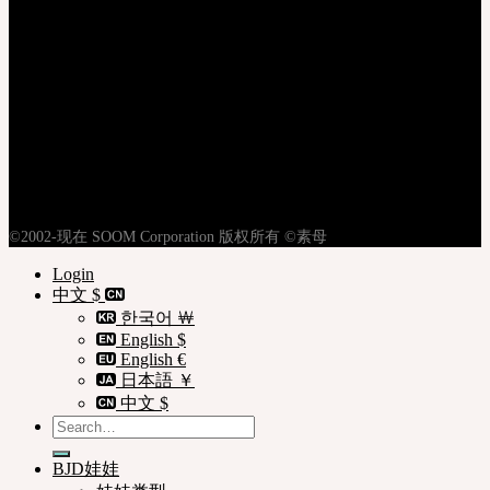
登录
注册
隐私权政策
使用条款
购物指南
©2002-现在 SOOM Corporation 版权所有 ©素母
Login
中文 $
한국어 ￦
English $
English €
日本語 ￥
中文 $
Search
for:
BJD娃娃