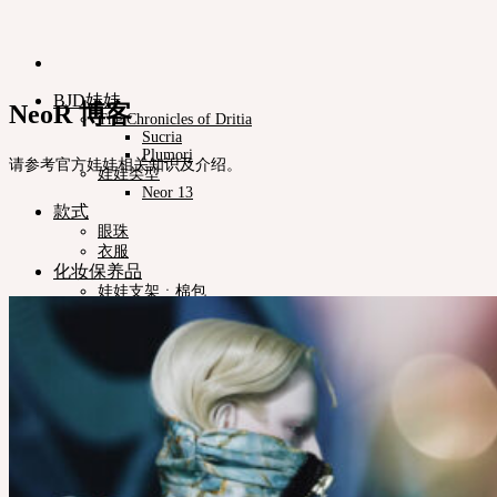
BJD娃娃
NeoR 博客
The Chronicles of Dritia
Sucria
Plumori
请参考官方娃娃相关知识及介绍。
娃娃类型
Neor 13
款式
眼珠
衣服
化妆保养品
娃娃支架ㆍ棉包
化妆工具
组装工具
修正工具
Neor档案
Pet Doll
Timp
Nappy Choo
Rosette
Little Fair
Fair