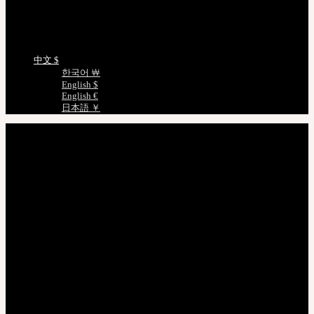
娃娃详细尺寸
语言选择
中文 $
한국어 ￦
English $
English €
日本語 ￥