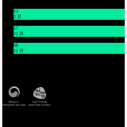
新闻/公告
13
2 月
关于节日休假通知 1/16~1/18
17
12 月
12月21日臺灣 Mr.Hoffmann’s Toy Box活動
08
12 月
系统维护通知 12/9 上午9点~上午11点(KST)
客服中心 [联系我们]
周一至周五, 10:00-17:00 (韩国时间)
查看韩国时间
查看/验证
EMS 追踪您的货件
非会员查询订单
正版编号查询