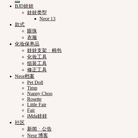
BJD娃娃
娃娃类型
Neor 13
款式
眼珠
衣服
化妆保养品
娃娃支架ㆍ棉包
化妆工具
组装工具
修正工具
Neor档案
Pet Doll
Timp
Nappy Choo
Rosette
Little Fair
Fair
iMda娃娃
社区
新闻ㆍ公告
Neor 博客