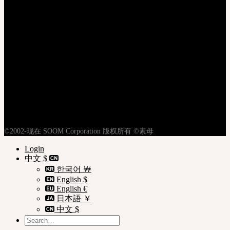
登录
注册
隐私权政策
使用条款
购物指南
©2002-现在 SOOM Corporation 版权所有 ©素母
Login
中文 $
한국어 ￦
English $
English €
日本語 ￥
中文 $
Search
for: