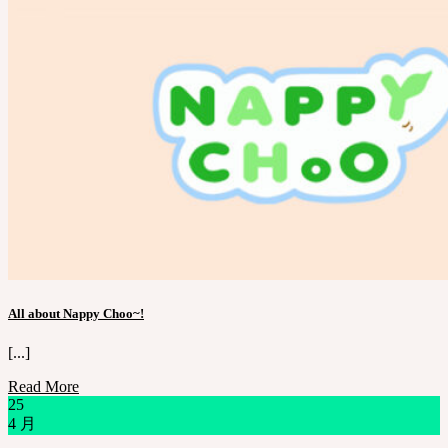
All about Nappy Choo~!
[...]
Read More
25
4 月