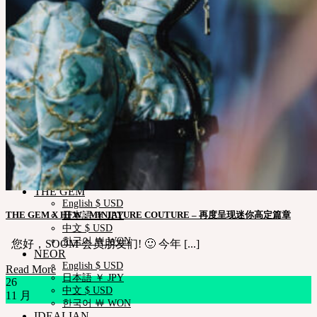
iMda娃娃
社区
新闻ㆍ公告
Neor 博客
SOOM艺术功劳者
关于我们
合作咨询
帮助与支持
购物指南
娃娃详细尺寸
娃娃肤色指南
使用说明书
正版编号查询
常见问题 (FAQ)
客服中心 (Q&A)
THE GEM
English $ USD
THE GEM X HFW : MINIATURE COUTURE – 再度呈现迷你高定篇章
日本語 ￥ JPY
中文 $ USD
한국어 ￦ WON
您好，SOOM 会员朋友们! 🙂 今年 [...]
NEOR
English $ USD
Read More
日本語 ￥ JPY
26
中文 $ USD
11 月
한국어 ￦ WON
IDEALIAN