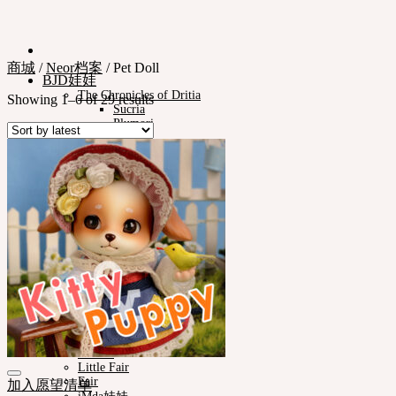
商城
/
Neor档案
/
Pet Doll
BJD娃娃
The Chronicles of Dritia
Showing 1–6 of 29 results
Sucria
Plumori
娃娃类型
Neor 13
款式
眼珠
衣服
化妆保养品
娃娃支架ㆍ棉包
化妆工具
组装工具
修正工具
Neor档案
Pet Doll
Timp
Nappy Choo
Rosette
Little Fair
Fair
加入愿望清单