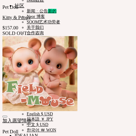
iMda娃娃
社区
Pet Doll
新闻ㆍ公告
Neor 博客
Kitty & Puppy
SOOM艺术功劳者
$
157.00
关于我们
SOLD OUT
合作咨询
帮助与支持
购物指南
娃娃详细尺寸
娃娃肤色指南
使用说明书
正版编号查询
常见问题 (FAQ)
客服中心 (Q&A)
THE GEM
English $ USD
日本語 ￥ JPY
中文 $ USD
한국어 ￦ WON
NEOR
English $ USD
日本語 ￥ JPY
加入愿望清单
中文 $ USD
한국어 ￦ WON
Pet Doll
IDEALIAN