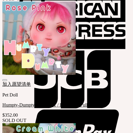
加入愿望清单
Pet Doll
Humpty-Dumpty ( LE Qty.1 / Rose Pink Full set )
$
352.00
SOLD OUT