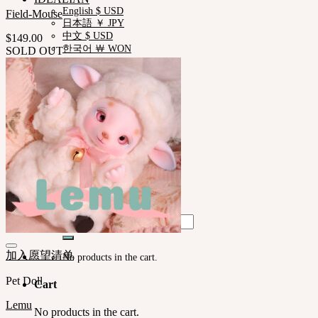
English $ USD
Field-Mouse
日本語 ￥ JPY
中文 $ USD
$
149.00
한국어 ￦ WON
SOLD OUT
ROSETTE
English $ USD
English € EUR
日本語 ￥ JPY
中文 $ USD
한국어 ￦ WON
LILA
English $ USD
English € EUR
日本語 ￥ JPY
中文 $ USD
한국어 ￦ WON
Search
for:
加入愿望清单
No products in the cart.
Pet Doll
Cart
Lemu
No products in the cart.