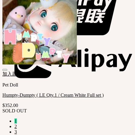
加入愿望清单
Pet Doll
Humpty-Dumpty ( LE Qty.1 / Cream White Full set )
$
352.00
SOLD OUT
1
2
3