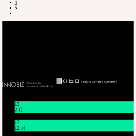
4
5
关于我们
株式会社 SOOM Korea
#B211 Hongmungwan Bldg, Hongik University, 94 Wausan-ro, Mapo-gu,
Seoul, Korea. (zip 04066)
T 82 70 4607 6584
Ceo. Wan-gyu, Lee
Biz License 130-86-41024
新闻/公告
13
2 月
关于节日休假通知 1/16~1/18
17
12 月
12月21日臺灣 Mr.Hoffmann’s Toy Box活動