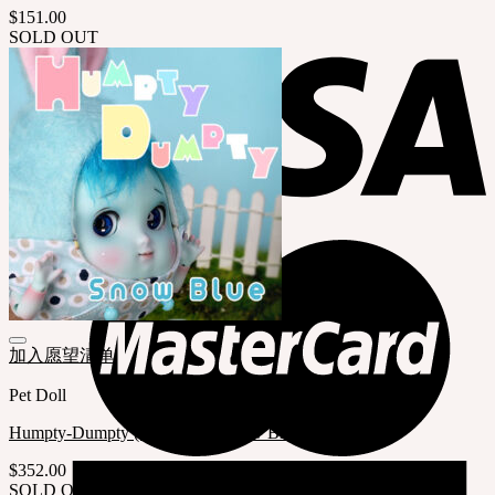
$
151.00
SOLD OUT
加入愿望清单
Pet Doll
Humpty-Dumpty ( LE Qty.1 / Snow Blue Full set )
$
352.00
SOLD OUT