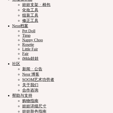
娃娃支架ㆍ棉包
化妆工具
组装工具
修正工具
Neor档案
Pet Doll
Timp
Nappy Choo
Rosette
Little Fair
Fair
iMda娃娃
社区
新闻ㆍ公告
Neor 博客
SOOM艺术功劳者
关于我们
合作咨询
帮助与支持
购物指南
娃娃详细尺寸
娃娃肤色指南