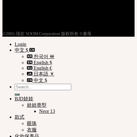
注册
隐私权政策
使用条款
购物指南
©2002-现在 SOOM Corporation 版权所有 ©素母
Login
中文 $
한국어 ￦
English $
English €
日本語 ￥
中文 $
Search
for:
BJD娃娃
娃娃类型
Neor 13
款式
眼珠
衣服
化妆保养品