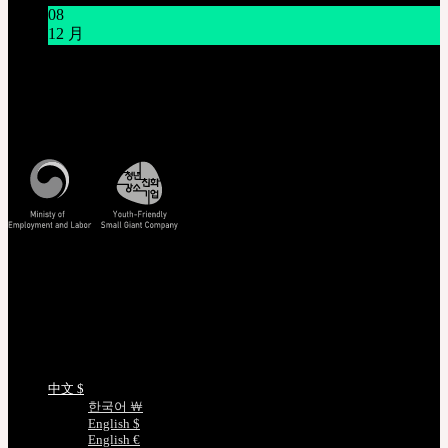
08
12 月
系统维护通知 12/9 上午9点~上午11点(KST)
客服中心 [联系我们]
周一至周五, 10:00-17:00 (韩国时间)
查看韩国时间
查看/验证
EMS 追踪您的货件
非会员查询订单
正版编号查询
娃娃详细尺寸
语言选择
中文 $
한국어 ￦
English $
English €