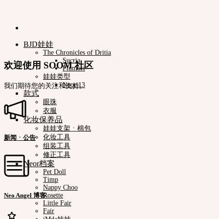
BJD娃娃
The Chronicles of Dritia
Sucria
欢迎使用 SOOM 社区
Plumori
娃娃类型
Neor 13
我们期待您的关注和支持。
款式
眼珠
衣服
化妆保养品
娃娃支架ㆍ棉包
化妆工具
新闻ㆍ公告
组装工具
修正工具
Neor档案
Pet Doll
Timp
Nappy Choo
Neo Angel 博客
Rosette
Little Fair
Fair