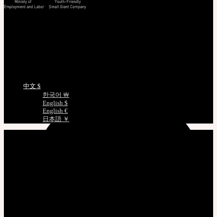
查看/验证
EMS 追踪您的货件
非会员查询订单
正版编号查询
娃娃详细尺寸
语言选择
中文 $
한국어 ￦
English $
English €
日本語 ￥