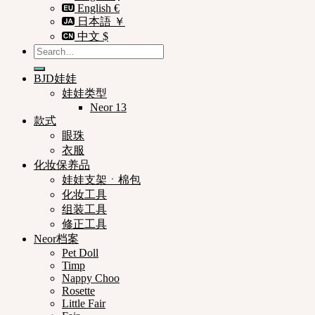
English €
日本語 ￥
中文 $
Search
for:
BJD娃娃
娃娃类型
Neor 13
款式
眼珠
衣服
化妆保养品
娃娃支架ㆍ棉包
化妆工具
组装工具
修正工具
Neor档案
Pet Doll
Timp
Nappy Choo
Rosette
Little Fair