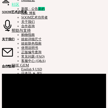
iMda娃娃
社区
新闻ㆍ公告
SOOM艺术功劳者
Neor 博客
SOOM艺术功劳者
关于我们
合作咨询
帮助与支持
购物指南
关于我们
娃娃详细尺寸
娃娃肤色指南
使用说明书
正版编号查询
常见问题 (FAQ)
客服中心 (Q&A)
THE GEM
合作咨询
English $ USD
日本語 ￥ JPY
关于我们
中文 $ USD
株式会社 SOOM Korea
한국어 ￦ WON
#B211 Hongmungwan Bldg, Hongik University, 94 Wausan-ro, Mapo-gu,
NEOR
Seoul, Korea. (zip 04066)
English $ USD
日本語 ￥ JPY
T 82 70 4607 6584
中文 $ USD
Ceo. Wan-gyu, Lee
한국어 ￦ WON
Biz License 130-86-41024
IDEALIAN