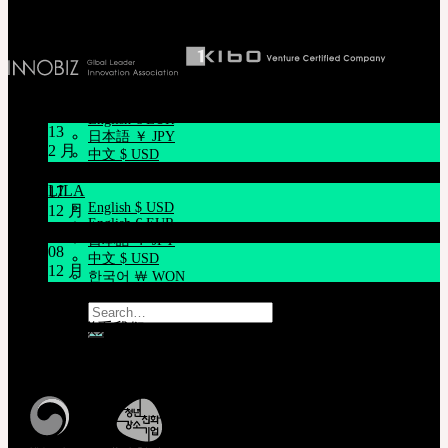
English $ USD
日本語 ￥ JPY
中文 $ USD
한국어 ￦ WON
ROSETTE
新闻/公告
English $ USD
English € EUR
13
日本語 ￥ JPY
2 月
中文 $ USD
关于节日休假通知 1/16~1/18
한국어 ￦ WON
LILA
17
English $ USD
12 月
English € EUR
12月21日臺灣 Mr.Hoffmann’s Toy Box活動
日本語 ￥ JPY
08
中文 $ USD
12 月
한국어 ￦ WON
系统维护通知 12/9 上午9点~上午11点(KST)
Search
for:
客服中心 [联系我们]
周一至周五, 10:00-17:00 (韩国时间)
购物车为空
查看韩国时间
Cart
购物车为空