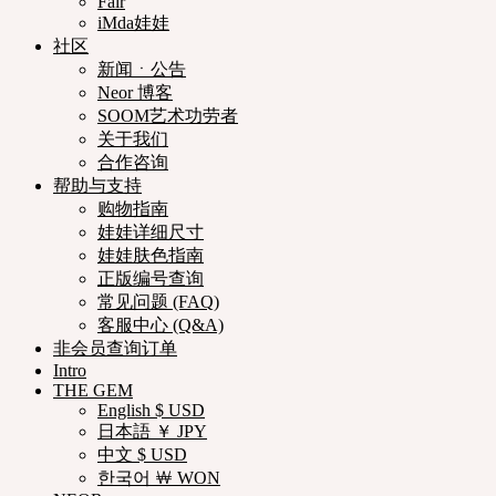
Fair
iMda娃娃
社区
新闻ㆍ公告
Neor 博客
SOOM艺术功劳者
关于我们
合作咨询
帮助与支持
购物指南
娃娃详细尺寸
娃娃肤色指南
正版编号查询
常见问题 (FAQ)
客服中心 (Q&A)
非会员查询订单
Intro
THE GEM
English $ USD
日本語 ￥ JPY
中文 $ USD
한국어 ￦ WON