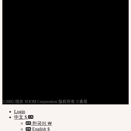
登录
注册
隐私权政策
使用条款
购物指南
©2002-现在 SOOM Corporation 版权所有 ©素母
Login
中文 $
한국어 ￦
English $