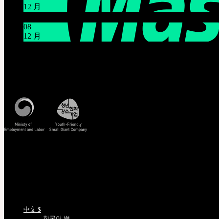
12 月
12月21日臺灣 Mr.Hoffmann’s Toy Box活動
08
12 月
系统维护通知 12/9 上午9点~上午11点(KST)
客服中心 [联系我们]
周一至周五, 10:00-17:00 (韩国时间)
查看韩国时间
查看/验证
EMS 追踪您的货件
非会员查询订单
正版编号查询
娃娃详细尺寸
语言选择
中文 $
한국어 ￦