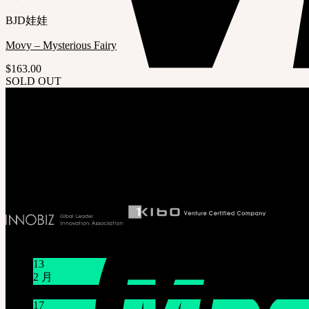
BJD娃娃
Movy – Mysterious Fairy
$
163.00
SOLD OUT
关于我们
株式会社 SOOM Korea
#B211 Hongmungwan Bldg, Hongik University, 94 Wausan-ro, Mapo-gu, Seoul, K
T 82 70 4607 6584
Ceo. Wan-gyu, Lee
Biz License 130-86-41024
新闻/公告
13
2 月
关于节日休假通知 1/16~1/18
17