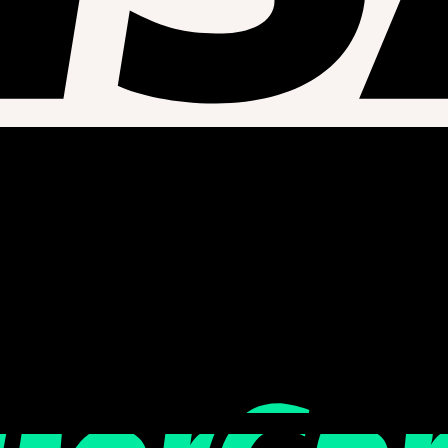
orea. (zip 04066)