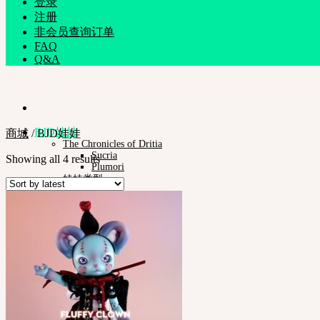
登录
注册
非会员查询订单
FAQ
Q&A
BJD娃娃
商城
/
BJD娃娃
The Chronicles of Dritia
Sucria
Showing all 4 results
Plumori
娃娃类型
Neor 13
款式
眼珠
衣服
化妆保养品
娃娃支架ㆍ棉包
化妆工具
组装工具
修正工具
Neor档案
Pet Doll