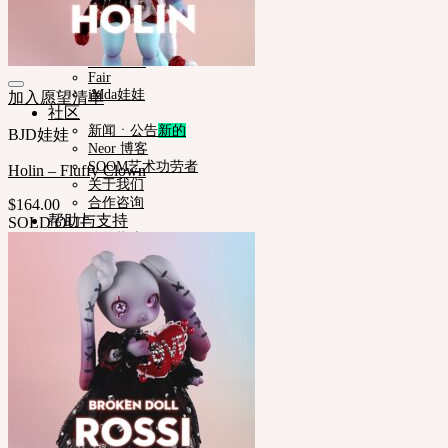
Timp
Nappy Choo
Rosette
Little Fair
Fair
iMda娃娃
加入愿望清单
社区
新闻ㆍ公告
BJD娃娃
Neor 博客
SOOM艺术功劳者
Holin – Fluffy Clown
关于我们
合作咨询
$
164.00
帮助与支持
SOLD OUT
购物指南
娃娃详细尺寸
娃娃肤色指南
使用说明书
正版编号查询
常见问题 (FAQ)
客服中心 (Q&A)
THE GEM
English $ USD
日本語 ￥ JPY
中文 $ USD
한국어 ￦ WON