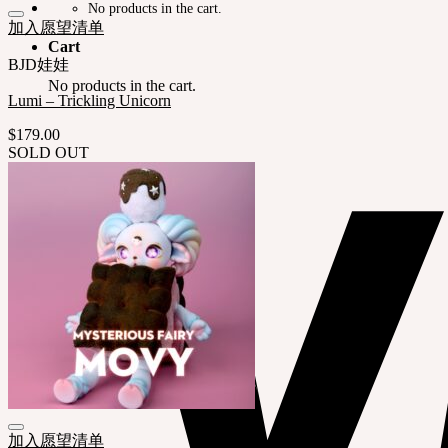
No products in the cart.
加入愿望清单
Cart
BJD娃娃
No products in the cart.
Lumi – Trickling Unicorn
$
179.00
SOLD OUT
加入愿望清单