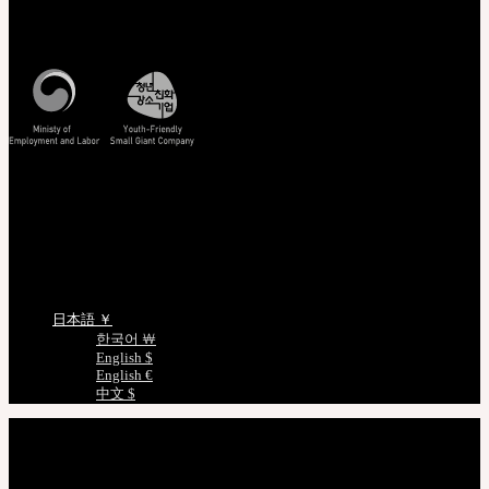
営業時間 : 平日 午前10時 ~ 午後5時
特定商取引法に基づく表記
照会/確認
EMS 配送照会
非会員注文照会
正規商品照会
ドールサイズのご案内
言語を選択
日本語 ￥
한국어 ￦
English $
English €
中文 $