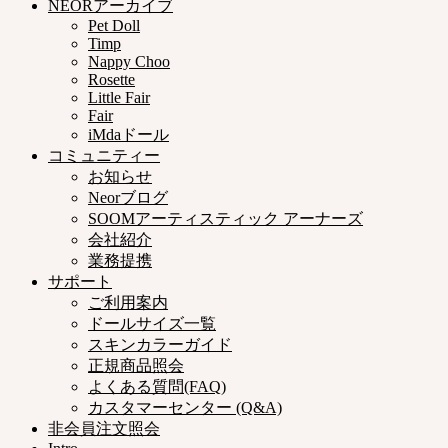
NEORアーカイブ
Pet Doll
Timp
Nappy Choo
Rosette
Little Fair
Fair
iMdaドール
コミュニティー
お知らせ
Neorブログ
SOOMアーティスティック アーナーズ
会社紹介
業務提携
サポート
ご利用案内
ドールサイズ一覧
スキンカラーガイド
正規商品照会
よくある質問(FAQ)
カスタマーセンター (Q&A)
非会員注文照会