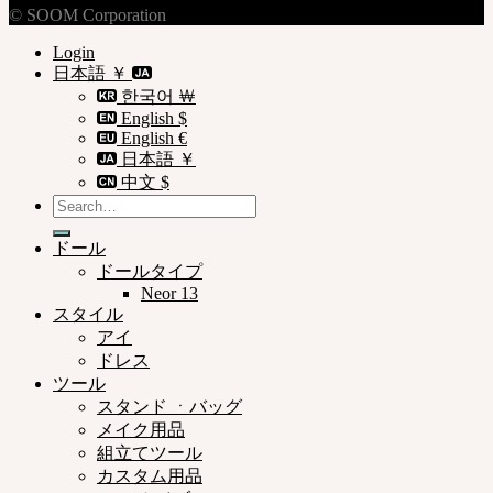
© SOOM Corporation
Login
日本語 ￥
한국어 ￦
English $
English €
日本語 ￥
中文 $
Search
for:
ドール
ドールタイプ
Neor 13
スタイル
アイ
ドレス
ツール
スタンド ㆍバッグ
メイク用品
組立てツール
カスタム用品