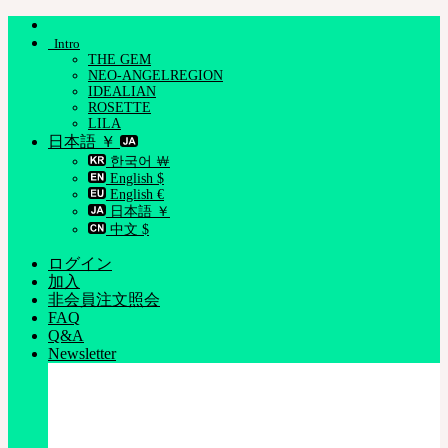
Skip
to
Intro
content
THE GEM
NEO-ANGELREGION
IDEALIAN
ROSETTE
LILA
日本語 ￥
한국어 ￦
English $
English €
日本語 ￥
中文 $
ログイン
加入
非会員注文照会
FAQ
Q&A
Newsletter