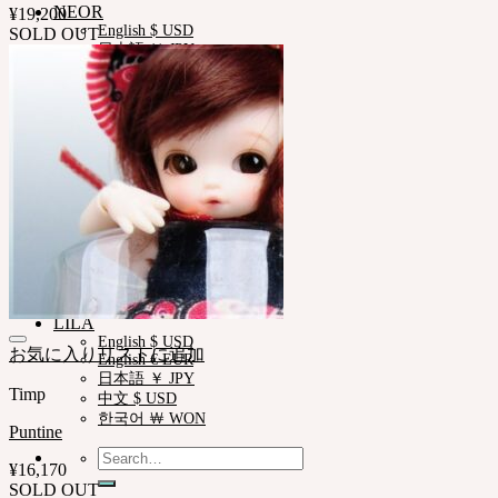
NEOR
¥
19,200
English $ USD
SOLD OUT
日本語 ￥ JPY
中文 $ USD
한국어 ￦ WON
IDEALIAN
English $ USD
日本語 ￥ JPY
中文 $ USD
한국어 ￦ WON
ROSETTE
English $ USD
English € EUR
日本語 ￥ JPY
中文 $ USD
한국어 ￦ WON
LILA
English $ USD
お気に入りリストに追加
English € EUR
日本語 ￥ JPY
Timp
中文 $ USD
한국어 ￦ WON
Puntine
Search
¥
16,170
for:
SOLD OUT