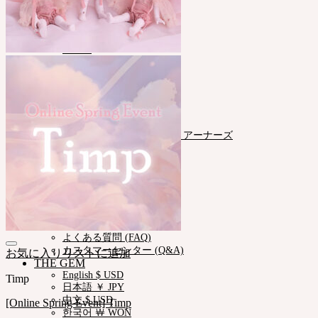
NEORアーカイブ
Pet Doll
Timp
Nappy Choo
Rosette
Little Fair
Fair
iMdaドール
コミュニティー
お知らせ
Neor ブログ
SOOMアーティスティック アーナーズ
会社紹介
業務提携
サポート
ご利用案内
ドールサイズ一覧
スキンカラーガイド
正規商品照会
よくある質問 (FAQ)
カスタマーセンター (Q&A)
お気に入りリストに追加
THE GEM
English $ USD
Timp
日本語 ￥ JPY
中文 $ USD
[Online Spring Event] Timp
한국어 ￦ WON