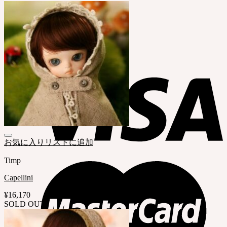
No products in the cart.
Cart
No products in the cart.
お気に入りリストに追加
Timp
Capellini
¥
16,170
SOLD OUT