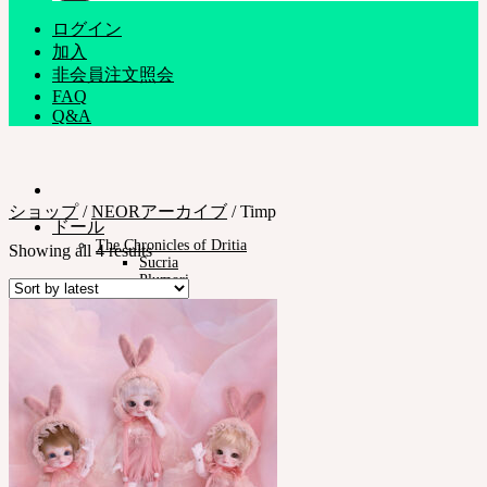
ログイン
加入
非会員注文照会
FAQ
Q&A
ショップ
/
NEORアーカイブ
/
Timp
ドール
The Chronicles of Dritia
Showing all 4 results
Sucria
Plumori
ドールタイプ
Neor 13
スタイル
アイ
ドレス
ツール
スタンド ㆍバッグ
メイク用品
組立てツール
カスタム用品