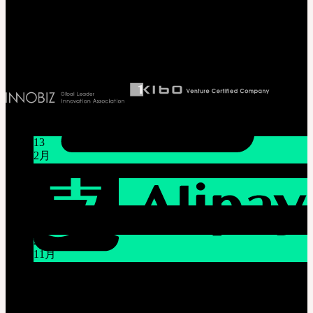
T. 82-70-4607-6584
代表取締役社長 李 完圭
事業者登録番号 130-86-41024
お知らせ
13
2月
旧正月休みのお知らせ (2025年1月16日~1月18日)
08
12月
システムメンテナンスのご案内 (12月9日(火) 午前9時～
午前11時)
26
11月
THE GEM X HFW : MINIATURE COUTUREの世界を再
び広げる
カスタマーセンター(Q&A)