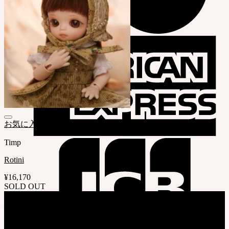
お気に入りリストに追加
Timp
Rotini
¥
16,170
SOLD OUT
会社情報
株式会社 SOOM Korea
〒04066 韓国 ソウル特別市 麻浦区 臥牛山路94 弘益大学校 弘文館棟
B211号