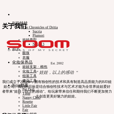
BJD娃娃
关于我们
The Chronicles of Dritia
Sucria
Plumori
娃娃类型
Neor 13
款式
眼珠
衣服
化妆保养品
Est. 2002
娃娃支架ㆍ棉包
化妆工具
” 娃娃，以上的感动 “
组装工具
修正工具
我们成立于2002年，拥有独创性的技术和具有制造高品质能力的BJD娃
Neor档案
娃公司。我们的目标是结合独创性技术与艺术才能为全世界娃娃爱好
Pet Doll
者带来“娃娃，以上的感动”。给玩家带来信任和期待我们不断更加努力
Timp
去创造更美好魅力的娃娃。
Nappy Choo
Rosette
Little Fair
Fair