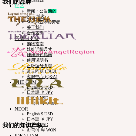
iMda娃娃
我们的品牌
社区
新闻ㆍ公告
Neor 博客
SOOM艺术功劳者
关于我们
合作咨询
帮助与支持
购物指南
娃娃详细尺寸
娃娃肤色指南
使用说明书
正版编号查询
常见问题 (FAQ)
客服中心 (Q&A)
THE GEM
English $ USD
日本語 ￥ JPY
中文 $ USD
한국어 ￦ WON
NEOR
English $ USD
日本語 ￥ JPY
我们的知识产权
中文 $ USD
한국어 ￦ WON
IDEALIAN