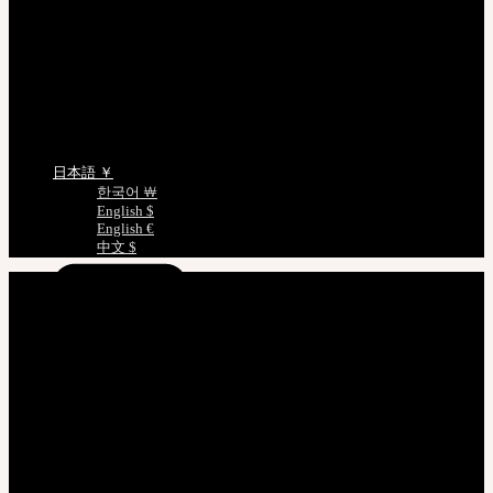
照会/確認
EMS 配送照会
非会員注文照会
正規商品照会
ドールサイズのご案内
言語を選択
日本語 ￥
한국어 ￦
English $
English €
中文 $