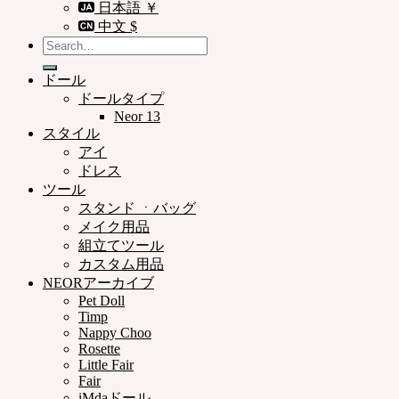
日本語 ￥
中文 $
Search
for:
ドール
ドールタイプ
Neor 13
スタイル
アイ
ドレス
ツール
スタンド ㆍバッグ
メイク用品
組立てツール
カスタム用品
NEORアーカイブ
Pet Doll
Timp
Nappy Choo
Rosette
Little Fair
Fair
iMdaドール