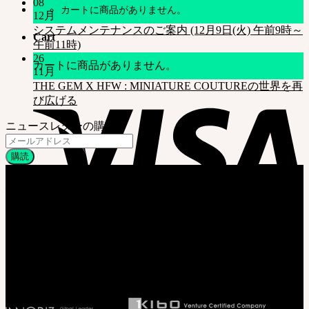
08
カートに商品がありません。
12月
システムメンテナンスのご案内 (12月9日(火) 午前9時～
Cart
午前11時)
26
カートに商品がありません。
11月
THE GEM X HFW : MINIATURE COUTUREの世界を再
び広げる
ニュースレターの購読
会社情報
株式会社 SOOM Korea
〒04066 韓国 ソウル特別市 麻浦区 臥牛山路94 弘益大学校 弘文館棟
B211号
T. 82-70-4607-6584
代表取締役社長 李 完圭
事業者登録番号 130-86-41024