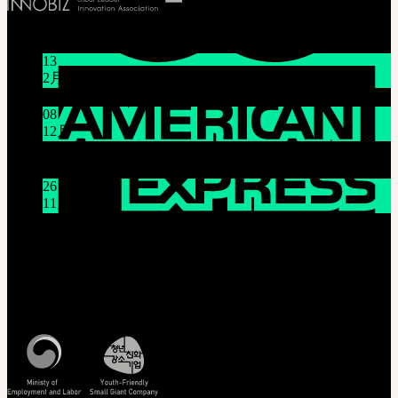
お知らせ
13
2月
旧正月休みのお知らせ (2025年1月16日~1月18日)
08
12月
システムメンテナンスのご案内 (12月9日(火) 午前9時～
午前11時)
26
11月
THE GEM X HFW : MINIATURE COUTUREの世界を再
び広げる
カスタマーセンター(Q&A)
営業時間 : 平日 午前10時 ~ 午後5時
特定商取引法に基づく表記