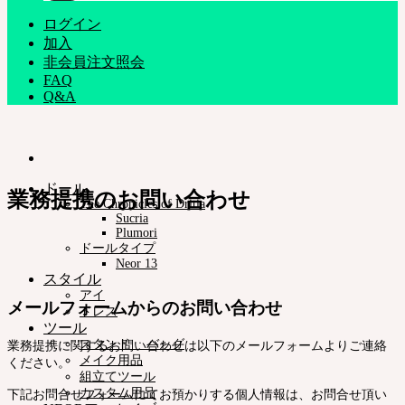
ログイン
加入
非会員注文照会
FAQ
Q&A
ドール
業務提携のお問い合わせ
The Chronicles of Dritia
Sucria
Plumori
ドールタイプ
Neor 13
スタイル
アイ
メールフォームからのお問い合わせ
ドレス
ツール
スタンド ㆍバッグ
業務提携に関するお問い合わせは以下のメールフォームよりご連絡
メイク用品
ください。
組立てツール
カスタム用品
下記お問合せフォームにてお預かりする個人情報は、お問合せ頂い