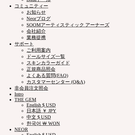
コミュニティー
お知らせ
Neorブログ
SOOMアーティスティック アーナーズ
会社紹介
業務提携
サポート
ご利用案内
ドールサイズ一覧
スキンカラーガイド
正規商品照会
よくある質問(FAQ)
カスタマーセンター (Q&A)
非会員注文照会
Intro
THE GEM
English $ USD
日本語 ￥ JPY
中文 $ USD
한국어 ￦ WON
NEOR
English $ USD