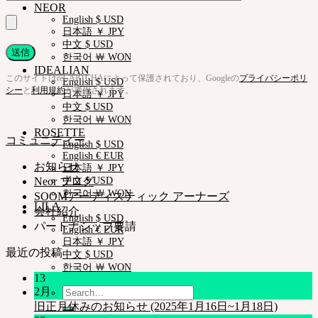
NEOR
English $ USD
日本語 ￥ JPY
中文 $ USD
한국어 ￦ WON
IDEALIAN
このサイトはreCAPTCHAによって保護されており、Googleの
プライバシーポリ
English $ USD
シー
と
利用規約
が適用されます。
日本語 ￥ JPY
中文 $ USD
한국어 ￦ WON
ROSETTE
コミュニティー
English $ USD
English € EUR
お知らせ
日本語 ￥ JPY
Neor ブログ
中文 $ USD
한국어 ￦ WON
SOOMアーティスティック アーナーズ
LILA
会社紹介
English $ USD
パートナシップ要請
English € EUR
日本語 ￥ JPY
最近の投稿
中文 $ USD
한국어 ￦ WON
13
Search
2月
for:
旧正月休みのお知らせ (2025年1月16日~1月18日)