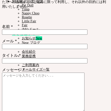
NEORアーカイブ
た方への当社からのご連絡に限って利用し、それ以外の目的には利
Pet Doll
用いたしません。
Timp
Nappy Choo
Rosette
Little Fair
Fair
名前 *
iMdaドール
コミュニティー
お知らせ
メール *
Neor ブログ
SOOMアーティスティック アーナーズ
会社紹介
タイトル *
業務提携
サポート
ご利用案内
メッセージ *
ドールサイズ一覧
スキンカラーガイド
正規商品照会
よくある質問 (FAQ)
カスタマーセンター (Q&A)
THE GEM
English $ USD
日本語 ￥ JPY
中文 $ USD
한국어 ￦ WON