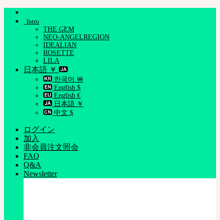
Skip
to
Intro
content
THE GEM
NEO-ANGELREGION
IDEALIAN
ROSETTE
LILA
日本語 ￥
한국어 ￦
English $
English €
日本語 ￥
中文 $
ログイン
加入
非会員注文照会
FAQ
Q&A
Newsletter