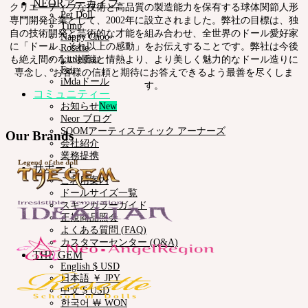
NEORアーカイブ
クリエーティブな技術と高品質の製造能力を保有する球体関節人形
Pet Doll
専門開発企業として、2002年に設立されました。弊社の目標は、独
Timp
自の技術開発と芸術的な才能を組み合わせ、全世界のドール愛好家
Nappy Choo
に「ドール、それ以上の感動」をお伝えすることです。弊社は今後
Rosette
も絶え間のない挑戦と情熱より、より美しく魅力的なドール造りに
Little Fair
Fair
専念し、お客様の信頼と期待にお答えできるよう最善を尽くしま
iMdaドール
す。
コミュニティー
お知らせ
Neor ブログ
SOOMアーティスティック アーナーズ
Our Brands
会社紹介
業務提携
サポート
ご利用案内
ドールサイズ一覧
スキンカラーガイド
正規商品照会
よくある質問 (FAQ)
カスタマーセンター (Q&A)
THE GEM
English $ USD
日本語 ￥ JPY
中文 $ USD
한국어 ￦ WON