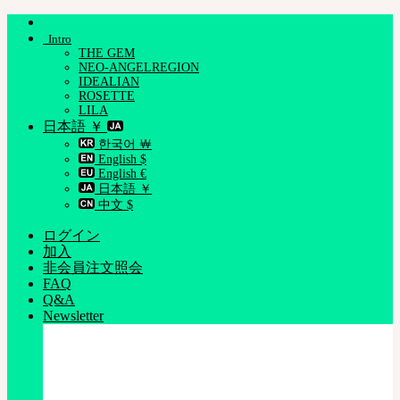
Skip
to
Intro
content
THE GEM
NEO-ANGELREGION
IDEALIAN
ROSETTE
LILA
日本語 ￥
한국어 ￦
English $
English €
日本語 ￥
中文 $
ログイン
加入
非会員注文照会
FAQ
Q&A
Newsletter