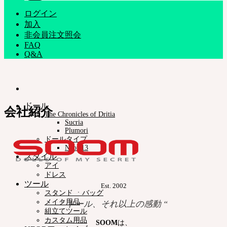
ログイン
加入
非会員注文照会
FAQ
Q&A
ドール
会社紹介
The Chronicles of Dritia
Sucria
Plumori
ドールタイプ
Neor 13
スタイル
アイ
ドレス
ツール
Est. 2002
スタンド ㆍバッグ
メイク用品
” ドール、それ以上の感動 “
組立てツール
カスタム用品
SOOM
は、