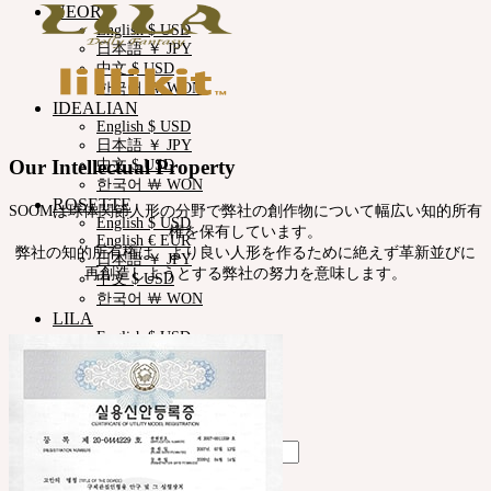
NEOR
English $ USD
日本語 ￥ JPY
中文 $ USD
한국어 ￦ WON
IDEALIAN
English $ USD
日本語 ￥ JPY
Our Intellectual Property
中文 $ USD
한국어 ￦ WON
ROSETTE
SOOMは球体関節人形の分野で弊社の創作物について幅広い知的所有
English $ USD
権を保有しています。
English € EUR
弊社の知的所有権は、より良い人形を作るために絶えず革新並びに
日本語 ￥ JPY
再創造しようとする弊社の努力を意味します。
中文 $ USD
한국어 ￦ WON
LILA
English $ USD
English € EUR
日本語 ￥ JPY
中文 $ USD
한국어 ￦ WON
Search
for: