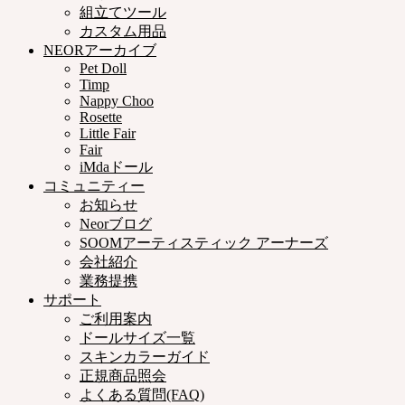
組立てツール
カスタム用品
NEORアーカイブ
Pet Doll
Timp
Nappy Choo
Rosette
Little Fair
Fair
iMdaドール
コミュニティー
お知らせ
Neorブログ
SOOMアーティスティック アーナーズ
会社紹介
業務提携
サポート
ご利用案内
ドールサイズ一覧
スキンカラーガイド
正規商品照会
よくある質問(FAQ)