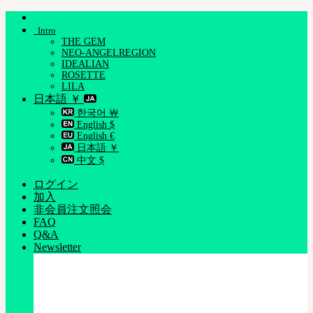
Skip
to
Intro
content
THE GEM
NEO-ANGELREGION
IDEALIAN
ROSETTE
LILA
日本語 ￥
한국어 ￦
English $
English €
日本語 ￥
中文 $
ログイン
加入
非会員注文照会
FAQ
Q&A
Newsletter