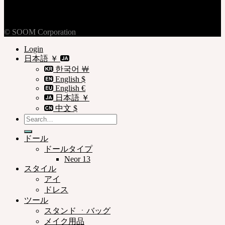
ご利用規約
ご利用案内
© SOOM Corporation
Login
日本語 ￥
한국어 ￦
English $
English €
日本語 ￥
中文 $
Search
for:
ドール
ドールタイプ
Neor 13
スタイル
アイ
ドレス
ツール
スタンド ㆍバッグ
メイク用品