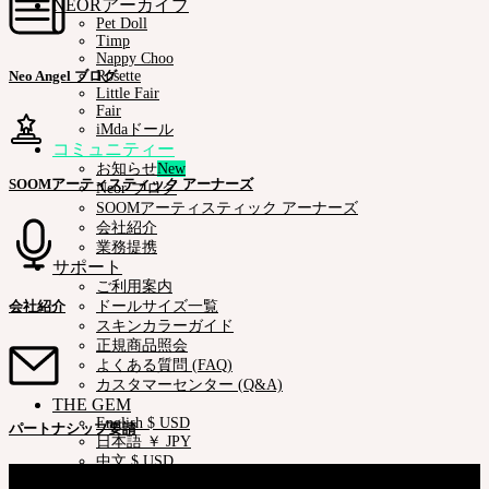
NEORアーカイブ
Pet Doll
Timp
Nappy Choo
Neo Angel ブログ
Rosette
Little Fair
Fair
iMdaドール
コミュニティー
お知らせ
SOOMアーティスティック アーナーズ
Neor ブログ
SOOMアーティスティック アーナーズ
会社紹介
業務提携
サポート
ご利用案内
会社紹介
ドールサイズ一覧
スキンカラーガイド
正規商品照会
よくある質問 (FAQ)
カスタマーセンター (Q&A)
THE GEM
English $ USD
パートナシップ要請
日本語 ￥ JPY
中文 $ USD
会社情報
한국어 ￦ WON