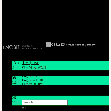
株式会社 SOOM Korea
NEOR
〒04066 韓国 ソウル特別市 麻浦区 臥牛山路94 弘益大学校 弘文館棟
English $ USD
日本語 ￥ JPY
B211号
中文 $ USD
T. 82-70-4607-6584
한국어 ￦ WON
代表取締役社長 李 完圭
IDEALIAN
事業者登録番号 130-86-41024
English $ USD
日本語 ￥ JPY
中文 $ USD
한국어 ￦ WON
ROSETTE
English $ USD
お知らせ
English € EUR
日本語 ￥ JPY
13
中文 $ USD
2月
한국어 ￦ WON
LILA
旧正月休みのお知らせ (2025年1月16日~1月18日)
English $ USD
08
English € EUR
12月
日本語 ￥ JPY
システムメンテナンスのご案内 (12月9日(火) 午前9時～
中文 $ USD
午前11時)
한국어 ￦ WON
26
Search
11月
for:
THE GEM X HFW : MINIATURE COUTUREの世界を再