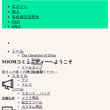
ログイン
加入
非会員注文照会
FAQ
Q&A
ドール
The Chronicles of Dritia
Sucria
SOOMコミュニティーへようこそ
Plumori
ドールタイプ
Neor 13
皆さんの多くの関心と参加ください。
スタイル
アイ
ドレス
ツール
スタンド ㆍバッグ
メイク用品
お知らせ
組立てツール
カスタム用品