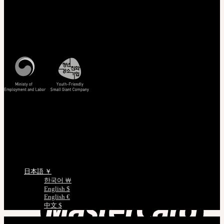
び広げる
カートに商品がありません。
カスタマーセンター(Q&A)
Cart
営業時間 : 平日 午前10時 ~ 午後5時
特定商取引法に基づく表記
カートに商品がありません。
照会/確認
EMS 配送照会
非会員注文照会
正規商品照会
ドールサイズのご案内
言語を選択
日本語 ￥
한국어 ￦
English $
English €
中文 $