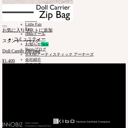
NEORアーカイブ
Pet Doll
Timp
Nappy Choo
Rosette
Little Fair
Fair
お気に入りリストに追加
iMdaドール
コミュニティー
スタンド ㆍバッグ
お知らせ
Neor ブログ
Doll Carrier Zip Bag
SOOMアーティスティック アーナーズ
会社紹介
¥
1,400
業務提携
会社情報
サポート
株式会社 SOOM Korea
ご利用案内
〒04066 韓国 ソウル特別市 麻浦区 臥牛山路94 弘益大学校 弘文館棟
ドールサイズ一覧
B211号
スキンカラーガイド
T. 82-70-4607-6584
正規商品照会
代表取締役社長 李 完圭
よくある質問 (FAQ)
事業者登録番号 130-86-41024
カスタマーセンター (Q&A)
THE GEM
English $ USD
日本語 ￥ JPY
中文 $ USD
한국어 ￦ WON