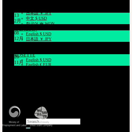
NEOR
お知らせ
English $ USD
日本語 ￥ JPY
13
中文 $ USD
2月
한국어 ￦ WON
旧正月休みのお知らせ (2025年1月16日~1月18日)
IDEALIAN
08
English $ USD
12月
日本語 ￥ JPY
システムメンテナンスのご案内 (12月9日(火) 午前9時～
中文 $ USD
한국어 ￦ WON
午前11時)
ROSETTE
26
English $ USD
11月
English € EUR
THE GEM X HFW : MINIATURE COUTUREの世界を再
日本語 ￥ JPY
び広げる
中文 $ USD
한국어 ￦ WON
カスタマーセンター(Q&A)
LILA
English $ USD
営業時間 : 平日 午前10時 ~ 午後5時
English € EUR
特定商取引法に基づく表記
日本語 ￥ JPY
中文 $ USD
한국어 ￦ WON
Search
for:
照会/確認