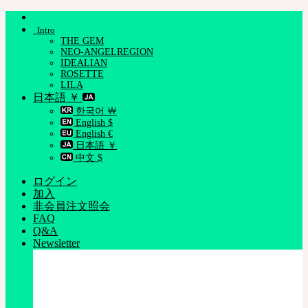
Skip
to
Intro
content
THE GEM
NEO-ANGELREGION
IDEALIAN
ROSETTE
LILA
日本語 ￥
한국어 ￦
English $
English €
日本語 ￥
中文 $
ログイン
加入
非会員注文照会
FAQ
Q&A
Newsletter