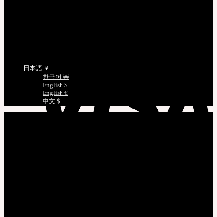
No products in the cart.
EMS 配送照会
非会員注文照会
Cart
正規商品照会
ドールサイズのご案内
No products in the cart.
言語を選択
日本語 ￥
한국어 ￦
English $
English €
中文 $