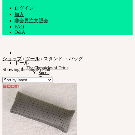
ログイン
加入
非会員注文照会
FAQ
Q&A
ショップ
/
ツール
/
スタンド ㆍバッグ
ドール
The Chronicles of Dritia
Showing the single result
Sucria
Plumori
ドールタイプ
Neor 13
スタイル
アイ
ドレス
ツール
スタンド ㆍバッグ
メイク用品
組立てツール
カスタム用品