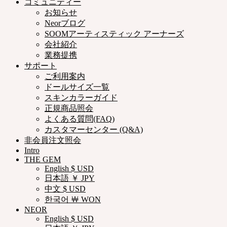
コミュニティー
お知らせ
Neorブログ
SOOMアーティスティック アーナーズ
会社紹介
業務提携
サポート
ご利用案内
ドールサイズ一覧
スキンカラーガイド
正規商品照会
よくある質問(FAQ)
カスタマーセンター (Q&A)
非会員注文照会
Intro
THE GEM
English $ USD
日本語 ￥ JPY
中文 $ USD
한국어 ￦ WON
NEOR
English $ USD