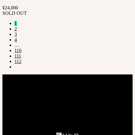
¥
24,000
SOLD OUT
1
2
3
4
…
110
111
112
会社情報
株式会社 SOOM Korea
〒04066 韓国 ソウル特別市 麻浦区 臥牛山路94 弘益大学校 弘文館棟
B211号
T. 82-70-4607-6584
代表取締役社長 李 完圭
事業者登録番号 130-86-41024