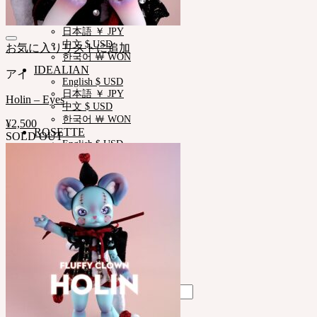
NEOR
English $ USD
日本語 ￥ JPY
中文 $ USD
お気に入りリストに追加
한국어 ￦ WON
IDEALIAN
アイ
English $ USD
日本語 ￥ JPY
Holin – Eyes
中文 $ USD
한국어 ￦ WON
¥
2,500
ROSETTE
SOLD OUT
English $ USD
English € EUR
日本語 ￥ JPY
中文 $ USD
한국어 ￦ WON
LILA
English $ USD
English € EUR
日本語 ￥ JPY
中文 $ USD
한국어 ￦ WON
Search
for: