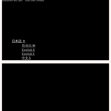
照会/確認
EMS 配送照会
非会員注文照会
正規商品照会
ドールサイズのご案内
言語を選択
日本語 ￥
한국어 ￦
English $
English €
中文 $