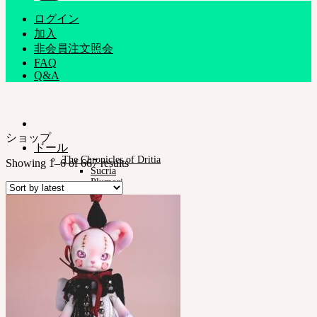
ログイン
加入
非会員注文照会
FAQ
Q&A
ショップ
ドール
The Chronicles of Dritia
Showing 1–6 of 667 results
Sucria
Plumori
ドールタイプ
Neor 13
スタイル
アイ
ドレス
ツール
スタンド ㆍバッグ
メイク用品
組立てツール
カスタム用品