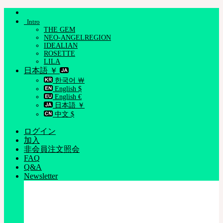
Skip
to
Intro
content
THE GEM
NEO-ANGELREGION
IDEALIAN
ROSETTE
LILA
日本語 ￥
한국어 ￦
English $
English €
日本語 ￥
中文 $
ログイン
加入
非会員注文照会
FAQ
Q&A
Newsletter