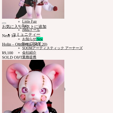
NEORアーカイブ
Pet Doll
Timp
Nappy Choo
Rosette
Little Fair
Fair
お気に入りリストに追加
iMdaドール
コミュニティー
Neor 13
お知らせ
Neor ブログ
Holin – Outfit (LE QTY.20)
SOOMアーティスティック アーナーズ
¥
9,100
会社紹介
SOLD OUT
業務提携
サポート
ご利用案内
ドールサイズ一覧
スキンカラーガイド
正規商品照会
よくある質問 (FAQ)
カスタマーセンター (Q&A)
THE GEM
English $ USD
日本語 ￥ JPY
中文 $ USD
한국어 ￦ WON