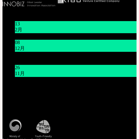
お知らせ
13
2月
旧正月休みのお知らせ (2025年1月16日~1月18日)
08
12月
システムメンテナンスのご案内 (12月9日(火) 午前9時～
午前11時)
26
11月
THE GEM X HFW : MINIATURE COUTUREの世界を再
び広げる
カスタマーセンター(Q&A)
営業時間 : 平日 午前10時 ~ 午後5時
特定商取引法に基づく表記