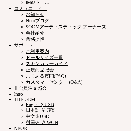
iMdaドール
コミュニティー
お知らせ
Neorブログ
SOOMアーティスティック アーナーズ
会社紹介
業務提携
サポート
ご利用案内
ドールサイズ一覧
スキンカラーガイド
正規商品照会
よくある質問(FAQ)
カスタマーセンター (Q&A)
非会員注文照会
Intro
THE GEM
English $ USD
日本語 ￥ JPY
中文 $ USD
한국어 ￦ WON
NEOR