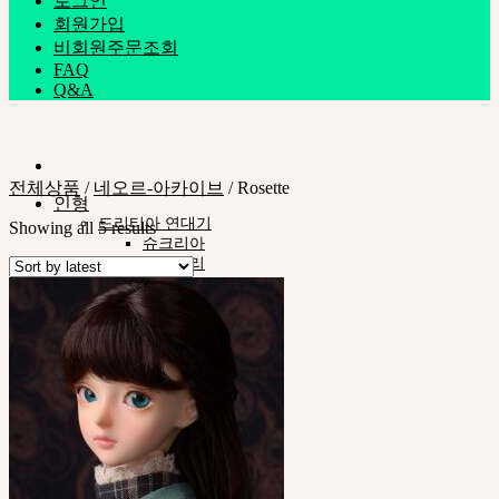
로그인
회원가입
비회원주문조회
FAQ
Q&A
전체상품
/
네오르-아카이브
/
Rosette
인형
드리티아 연대기
Showing all 5 results
슈크리아
플루모리
인형타입
네오르 13
스타일
안구
의상
도구
스탠드ㆍ가방
메이크업용품
조립용품
커스텀용품
네오르-아카이브