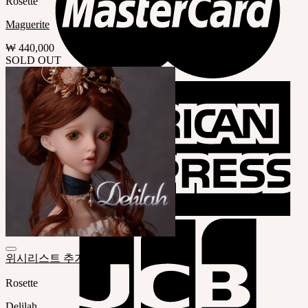
Rosette
Maguerite
₩
440,000
SOLD OUT
위시리스트 추가
Rosette
Delilah