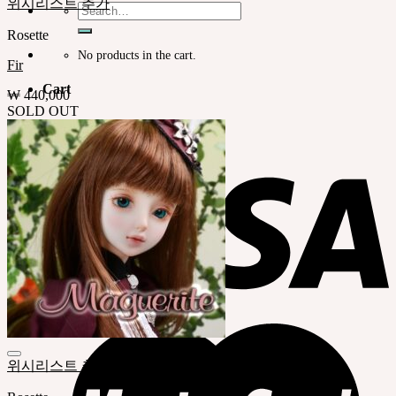
위시리스트 추가
Search
for:
Rosette
No products in the cart.
Fir
Cart
₩
440,000
SOLD OUT
No products in the cart.
위시리스트 추가