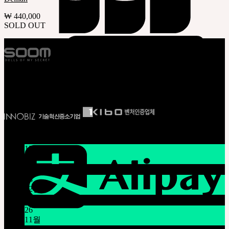
₩
440,000
SOLD OUT
E S T . 2 0 0 2
뉴스/공지
13
2월
설날 연휴 공지 1/16~1/18
08
12월
시스템 점검 안내 12/9 오전 9시~11시 (KST)
26
11월