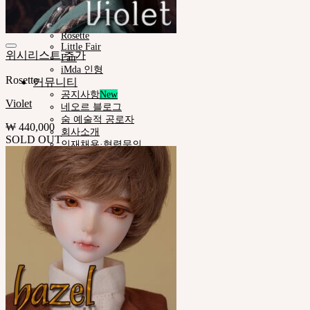
Pet Doll
Timp
Nappy Choo
Rosette
Little Fair
위시리스트 추가
Fair
iMda 인형
Rosette
커뮤니티
공지사항
Violet
네오르 블로그
숨 예술적 공로자
₩
440,000
회사소개
SOLD OUT
인재채용·협력문의
고객지원
쇼핑몰이용안내
인형사이즈정보
스킨컬러가이드
사용설명서
정품인증조회
자주묻는질문 (FAQ)
고객센터 (Q&A)
THE GEM
English $ USD
English € EUR
日本語 ￥ JPY
中文 $ USD