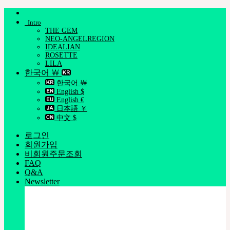
Skip
to
Intro
content
THE GEM
NEO-ANGELREGION
IDEALIAN
ROSETTE
LILA
한국어 ￦
한국어 ￦
English $
English €
日本語 ￥
中文 $
로그인
회원가입
비회원주문조회
FAQ
Q&A
Newsletter