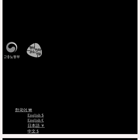
THE GEM X HFW : MINIATURE COUTURE의 세계를
다시 펼치다
고객센터 Q&A
운영시간 : 평일 오전 10시 ~ 오후 5시
모든 문의는
Q&A
를 이용해주세요
조회/확인
CJ대한통운배송조회
비회원주문조회
정품인증조회
인형사이즈정보
언어선택
한국어 ￦
English $
English €
日本語 ￥
中文 $