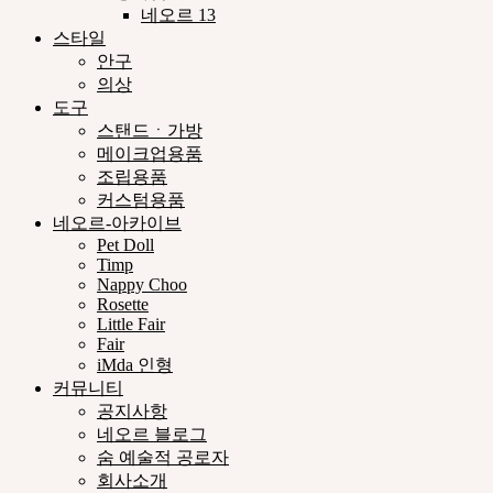
네오르 13
스타일
안구
의상
도구
스탠드ㆍ가방
메이크업용품
조립용품
커스텀용품
네오르-아카이브
Pet Doll
Timp
Nappy Choo
Rosette
Little Fair
Fair
iMda 인형
커뮤니티
공지사항
네오르 블로그
숨 예술적 공로자
회사소개