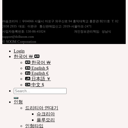
이용약관
쇼핑몰이용안내
㈜숨코리아 | 우04066 서울시 마포구 와우산로 94 홍익대학교 홍문관 B211호 T. 02
2038 2935 대표: 이완규 통신판매업신고: 2019-서울마포-2471
사업자등록번호: 130-86-41024
[사업자정보확인]
개인정보관리책임: 성남식
support@dollsoom.com
© SOOM Corporation
Login
한국어 ￦
한국어 ￦
English $
English €
日本語 ￥
中文 $
Search
for:
인형
드리티아 연대기
슈크리아
플루모리
인형타입