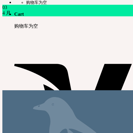
购物车为空
03
4 月
Cart
购物车为空