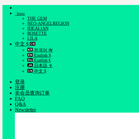
跳
Intro
到
THE GEM
内
NEO-ANGELREGION
容
IDEALIAN
ROSETTE
LILA
中文 $
한국어 ￦
English $
English €
日本語 ￥
中文 $
登录
注册
非会员查询订单
FAQ
Q&A
Newsletter