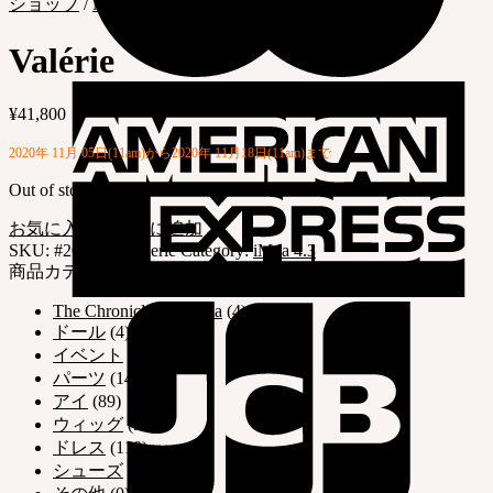
ショップ
/
NEORアーカイブ
/
iMdaドール
/
iMda 4.3
Valérie
¥
41,800
2020年 11
月 05日(11am)から2020年 11月18日(11am)まで
Out of stock
お気に入りリストに追加
SKU:
#2011-i43-valerie
Category:
iMda 4.3
商品カテゴリー
The Chronicles of Dritia
(4)
ドール
(4)
イベント
(17)
パーツ
(14)
アイ
(89)
ウィッグ
(57)
ドレス
(110)
シューズ
(34)