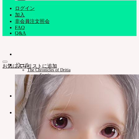
ログイン
加入
非会員注文照会
FAQ
Q&A
ドール
お気に入りリストに追加
The Chronicles of Dritia
Sucria
Plumori
ドールタイプ
Neor 13
スタイル
アイ
ドレス
ツール
スタンド ㆍバッグ
メイク用品
組立てツール
カスタム用品