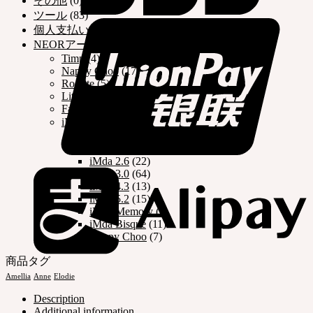
その他
(0)
ツール
(83)
個人支払い
(2)
NEORアーカイブ
(270)
Timp
(4)
Nappy Choo
(17)
Rosette
(5)
Little Fair
(21)
Fair
(13)
iMdaドール
(181)
iMda 1.7
(12)
iMda 2.2
(17)
iMda 2.6
(22)
iMda 3.0
(64)
iMda 4.3
(13)
iMda 5.2
(15)
iMda Memory
(5)
iMda Bisque
(11)
Happy Choo
(7)
商品タグ
Amellia
Anne
Elodie
Description
Additional information