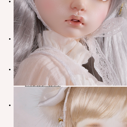
NEORアーカイブ
Pet Doll
Timp
Nappy Choo
Rosette
Little Fair
Fair
iMdaドール
コミュニティー
お知らせ
Neor ブログ
SOOMアーティスティック アーナーズ
会社紹介
業務提携
サポート
ご利用案内
ドールサイズ一覧
スキンカラーガイド
正規商品照会
よくある質問 (FAQ)
カスタマーセンター (Q&A)
THE GEM
English $ USD
日本語 ￥ JPY
中文 $ USD
한국어 ￦ WON