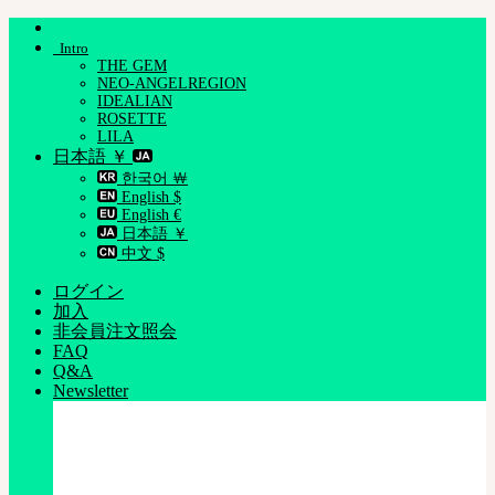
Skip
to
Intro
content
THE GEM
NEO-ANGELREGION
IDEALIAN
ROSETTE
LILA
日本語 ￥
한국어 ￦
English $
English €
日本語 ￥
中文 $
ログイン
加入
非会員注文照会
FAQ
Q&A
Newsletter