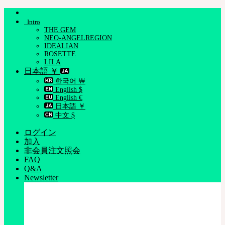
Skip
to
Intro
content
THE GEM
NEO-ANGELREGION
IDEALIAN
ROSETTE
LILA
日本語 ￥
한국어 ￦
English $
English €
日本語 ￥
中文 $
ログイン
加入
非会員注文照会
FAQ
Q&A
Newsletter