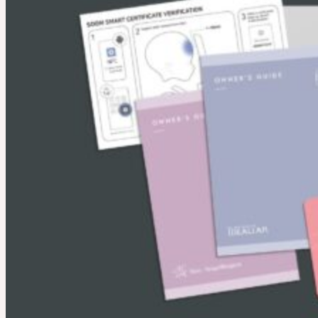
NEORアーカイブ
Pet Doll
Timp
Nappy Choo
Rosette
Little Fair
Fair
iMdaドール
コミュニティー
お知らせ
Neor ブログ
SOOMアーティスティック アーナーズ
会社紹介
業務提携
サポート
ご利用案内
ドールサイズ一覧
スキンカラーガイド
正規商品照会
よくある質問 (FAQ)
カスタマーセンター (Q&A)
THE GEM
English $ USD
日本語 ￥ JPY
中文 $ USD
한국어 ￦ WON