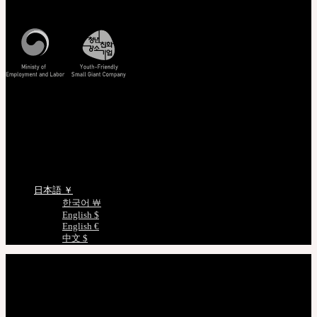
特定商取引法に基づく表記
照会/確認
EMS 配送照会
非会員注文照会
正規商品照会
ドールサイズのご案内
言語を選択
日本語 ￥
한국어 ￦
English $
English €
中文 $