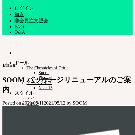
ログイン
加入
非会員注文照会
FAQ
Q&A
ドール
お知らせ
The Chronicles of Dritia
Sucria
Plumori
SOOM パッケージリニューアルのご案
ドールタイプ
内
Neor 13
スタイル
アイ
Posted on
2021/05/11
2021/05/12
by
SOOM
ドレス
ツール
スタンド ㆍバッグ
メイク用品
組立てツール
カスタム用品