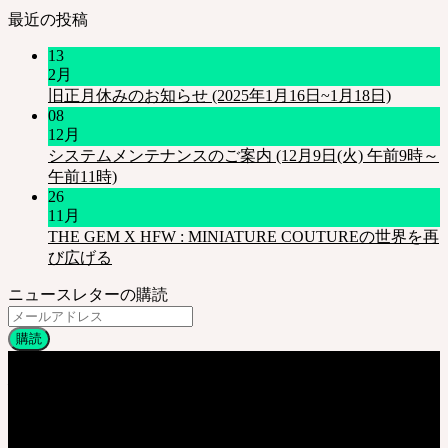
最近の投稿
13
2月
旧正月休みのお知らせ (2025年1月16日~1月18日)
08
12月
システムメンテナンスのご案内 (12月9日(火) 午前9時～
午前11時)
26
11月
THE GEM X HFW : MINIATURE COUTUREの世界を再
び広げる
ニュースレターの購読
会社情報
株式会社 SOOM Korea
〒04066 韓国 ソウル特別市 麻浦区 臥牛山路94 弘益大学校 弘文館棟
B211号
T. 82-70-4607-6584