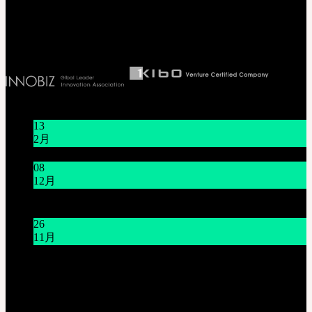
代表取締役社長 李 完圭
事業者登録番号 130-86-41024
お知らせ
13
2月
旧正月休みのお知らせ (2025年1月16日~1月18日)
08
12月
システムメンテナンスのご案内 (12月9日(火) 午前9時～
午前11時)
26
11月
THE GEM X HFW : MINIATURE COUTUREの世界を再
び広げる
カスタマーセンター(Q&A)
営業時間 : 平日 午前10時 ~ 午後5時