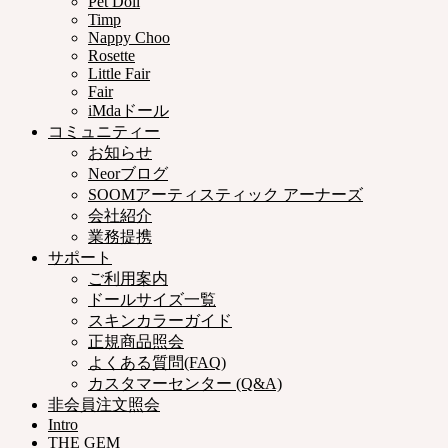
Pet Doll
Timp
Nappy Choo
Rosette
Little Fair
Fair
iMdaドール
コミュニティー
お知らせ
Neorブログ
SOOMアーティスティック アーナーズ
会社紹介
業務提携
サポート
ご利用案内
ドールサイズ一覧
スキンカラーガイド
正規商品照会
よくある質問(FAQ)
カスタマーセンター (Q&A)
非会員注文照会
Intro
THE GEM