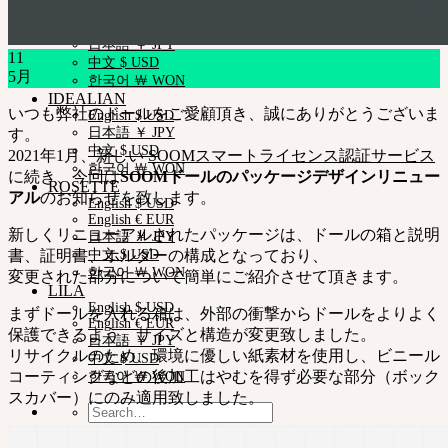
NEOR
English $ USD
日本語 ￥ JPY
11
中文 $ USD
5月
한국어 ￦ WON
IDEALIAN
いつも弊社のドールをご愛顧頂き、誠にありがとうございま
English $ USD
日本語 ￥ JPY
す。
中文 $ USD
2021年1月、新しい
SOOMスマートライセンス認証サービス
한국어 ￦ WON
に続き、今回は
SOOMドールのパッケージデザインリニュー
ROSETTE
アル
のお知らせを致します。
English $ USD
English € EUR
新しくリニューアルされたパッケージは、ドールの箱と説明
日本語 ￥ JPY
書、証明書、ホルダーの構成となっており、
中文 $ USD
한국어 ￦ WON
変更された部分について簡単にご紹介させて頂きます。
LILA
English $ USD
まずドールを入れる箱は、外部の衝撃からドールをよりよく
English € EUR
保護できるよう、サイズと構造が変更致しました。
日本語 ￥ JPY
リサイクルのため、環境に優しい紙素材を使用し、ビニール
中文 $ USD
コーティングなどの後加工はやむを得ず必要な部分（ボック
한국어 ￦ WON
スカバー）にのみ適用致しました。
Search
for: