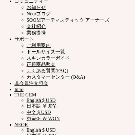
コミュニティー
お知らせ
Neorブログ
SOOMアーティスティック アーナーズ
会社紹介
業務提携
サポート
ご利用案内
ドールサイズ一覧
スキンカラーガイド
正規商品照会
よくある質問(FAQ)
カスタマーセンター (Q&A)
非会員注文照会
Intro
THE GEM
English $ USD
日本語 ￥ JPY
中文 $ USD
한국어 ￦ WON
NEOR
English $ USD