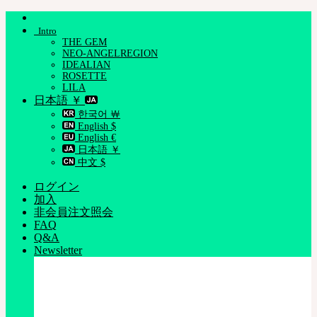
Skip
to
Intro
content
THE GEM
NEO-ANGELREGION
IDEALIAN
ROSETTE
LILA
日本語 ￥
한국어 ￦
English $
English €
日本語 ￥
中文 $
ログイン
加入
非会員注文照会
FAQ
Q&A
Newsletter