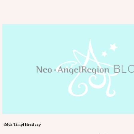
[iMda Timp] Head cap