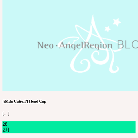
[iMda Cutie:P] Head Cap
[...]
28
2月