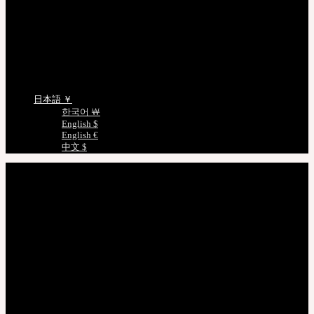
EMS 配送照会
非会員注文照会
正規商品照会
ドールサイズのご案内
言語を選択
日本語 ￥
한국어 ￦
English $
English €
中文 $