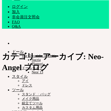
ログイン
加入
非会員注文照会
FAQ
Q&A
ドール
カテゴリーアーカイブ:
Neo-
The Chronicles of Dritia
Sucria
Plumori
Angel ブログ
ドールタイプ
Neor 13
スタイル
アイ
ドレス
ツール
スタンド ㆍバッグ
メイク用品
組立てツール
カスタム用品