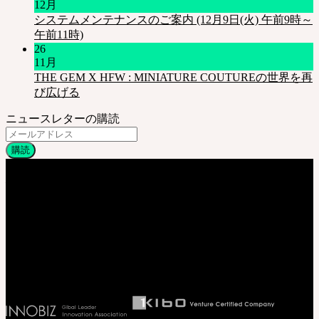
12月
システムメンテナンスのご案内 (12月9日(火) 午前9時～
午前11時)
26
11月
THE GEM X HFW : MINIATURE COUTUREの世界を再
び広げる
ニュースレターの購読
会社情報
株式会社 SOOM Korea
〒04066 韓国 ソウル特別市 麻浦区 臥牛山路94 弘益大学校 弘文館棟
B211号
T. 82-70-4607-6584
代表取締役社長 李 完圭
事業者登録番号 130-86-41024