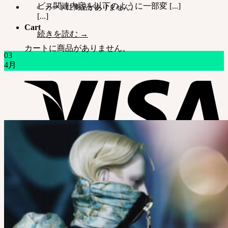
ビス関連内容を以下のように一部変 [...]
カートに商品がありません。
[...]
Cart
続きを読む
→
カートに商品がありません。
03
4月