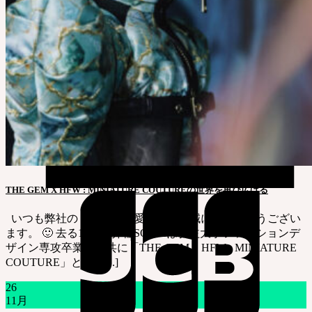
THE GEM X HFW : MINIATURE COUTUREの世界を再び広げる
いつも弊社のドールをご愛顧頂き、誠にありがとうござい
ます。 🙂 去る10月、弊社SOOMは弘益大学ファッションデ
ザイン専攻卒業生と共に「THE GEM × HFW : MINIATURE
COUTURE」と [...] [...]
26
11月