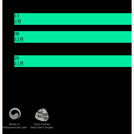
お知らせ
13
2月
旧正月休みのお知らせ (2025年1月16日~1月18日)
08
12月
システムメンテナンスのご案内 (12月9日(火) 午前9時～
午前11時)
26
11月
THE GEM X HFW : MINIATURE COUTUREの世界を再
び広げる
カスタマーセンター(Q&A)
営業時間 : 平日 午前10時 ~ 午後5時
特定商取引法に基づく表記
照会/確認