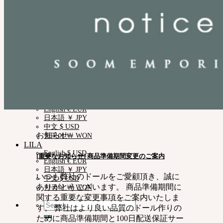
NEOR
English $ USD
日本語 ￥ JPY
中文 $ USD
한국어 ￦ WON
IDEALIAN
English $ USD
日本語 ￥ JPY
中文 $ USD
한국어 ￦ WON
ROSETTE
English $ USD
English € EUR
日本語 ￥ JPY
中文 $ USD
お知らせ
한국어 ￦ WON
LILA
English $ USD
[重要なお知らせ] 商品準備期間変更のご案内
English € EUR
日本語 ￥ JPY
いつも弊社のドールをご愛顧頂き、誠に
中文 $ USD
ありがとうございます。 商品準備期間に
한국어 ￦ WON
関する重要な変更事項をご案内いたしま
Search
す。 弊社はより良い品質のドール作りの
for:
ために商品準備期間と100日配送保証サー