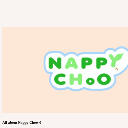
All about Nappy Choo~!