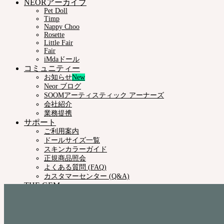
NEORアーカイブ
Pet Doll
Timp
Nappy Choo
Rosette
Little Fair
Fair
iMdaドール
コミュニティー
お知らせ
Neor ブログ
SOOMアーティスティック アーナーズ
会社紹介
業務提携
サポート
ご利用案内
ドールサイズ一覧
スキンカラーガイド
正規商品照会
よくある質問 (FAQ)
カスタマーセンター (Q&A)
THE GEM
English $ USD
日本語 ￥ JPY
中文 $ USD
한국어 ￦ WON