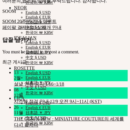
여러분의 협조와 양해를 부탁드립니다. 감사합니다.
한국어 ￦ KRW
NEOR
SOOM
English $ USD
English € EUR
SOOM 20주년 기념 이벤트
日本語 ￥ JPY
페이팔 결제서비스 재개 안내
中文 $ USD
한국어 ￦ KRW
IDEALIAN
답글 남기기
English $ USD
English € EUR
You must be
logged in
to post a comment.
日本語 ￥ JPY
中文 $ USD
최근 게시글
한국어 ￦ KRW
ROSETTE
13
English $ USD
2월
English € EUR
日本語 ￥ JPY
설날 연휴 공지 1/16~1/18
中文 $ USD
08
한국어 ￦ KRW
12월
LILA
시스템 점검 안내 12/9 오전 9시~11시 (KST)
English $ USD
26
English € EUR
11월
日本語 ￥ JPY
中文 $ USD
THE GEM X HFW : MINIATURE COUTURE의 세계를
한국어 ￦ KRW
다시 펼치다