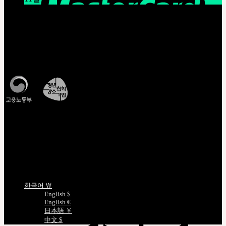
THE GEM X HFW : MINIATURE COUTURE의 세계를
다시 펼치다
고객센터 Q&A
운영시간 : 평일 오전 10시 ~ 오후 5시
모든 문의는
Q&A
를 이용해주세요
조회/확인
CJ대한통운배송조회
비회원주문조회
정품인증조회
인형사이즈정보
언어선택
한국어 ￦
English $
English €
日本語 ￥
中文 $