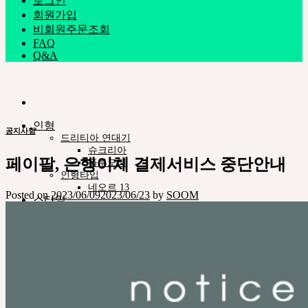
로그인
회원가입
비회원주문조회
FAQ
Q&A
인형
공지사항
드리티아 연대기
슈크리아
페이팔, 은행이체 결제서비스 중단안내
플루모리
인형타입
네오르 13
Posted on
2023/06/09
2023/06/23
by
SOOM
스타일
안구
의상
도구
스탠드ㆍ가방
메이크업용품
조립용품
커스텀용품
네오르-아카이브