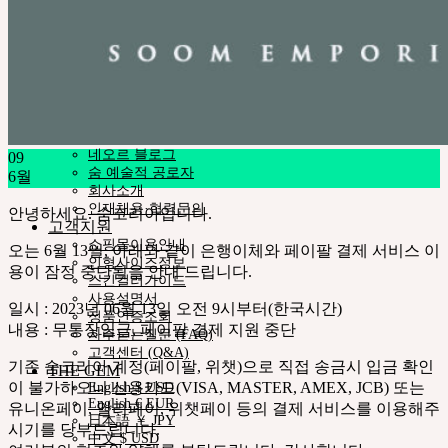
Pet Doll
Timp
Nappy Choo
Rosette
Little Fair
Fair
iMda 인형
커뮤니티
공지사항
네오르 블로그
09
숨 예술적 공로자
6월
회사소개
인재채용·협력문의
안녕하세요. 숨코리아입니다.
고객지원
쇼핑몰이용안내
오는 6월 13일, 아래와 같이 은행이체와 페이팔 결제 서비스 이
인형사이즈정보
용이 잠정 중단됨을 안내 드립니다.
스킨컬러가이드
사용설명서
일시 : 2023년 06월 13일 오전 9시부터(한국시간)
정품인증조회
내용 : 무통장입금, 페이팔 결제 지원 중단
자주묻는질문 (FAQ)
고객센터 (Q&A)
기존 숨코리아 계정(페이팔, 위챗)으로 직접 송금시 입금 확인
THE GEM
이 불가하오니 신용카드(VISA, MASTER, AMEX, JCB) 또는
English $ USD
English € EUR
유니온페이, 알리페이, 위챗페이 등의 결제 서비스를 이용해주
日本語 ￥ JPY
시기를 당부드립니다.
中文 $ USD