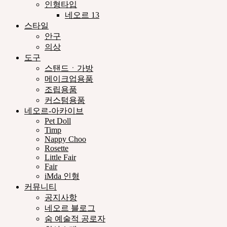
인형타입
네오르 13
스타일
안구
의상
도구
스탠드ㆍ가방
메이크업용품
조립용품
커스텀용품
네오르-아카이브
Pet Doll
Timp
Nappy Choo
Rosette
Little Fair
Fair
iMda 인형
커뮤니티
공지사항
네오르 블로그
숨 예술적 공로자