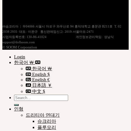
개인정보처리방침
이용약관
쇼핑몰이용안내
㈜숨코리아 | 우04066 서울시 마포구 와우산로 94 홍익대학교 홍문관 B211호 T. 02
2038 2935 대표: 이완규 통신판매업신고: 2019-서울마포-2471
사업자등록번호: 130-86-41024
[사업자정보확인]
개인정보관리책임: 성남식
support@dollsoom.com
© SOOM Corporation
Login
한국어 ￦
한국어 ￦
English $
English €
日本語 ￥
中文 $
Search
for:
인형
드리티아 연대기
슈크리아
플루모리