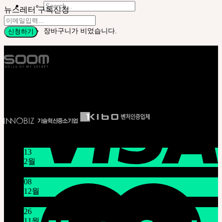
Search
뉴스레터 구독신청
for:
장바구니가 비었습니다.
Cart
E S T . 2 0 0 2
장바구니가 비었습니다.
뉴스/공지
13
2월
설날 연휴 공지 1/16~1/18
08
12월
시스템 점검 안내 12/9 오전 9시~11시 (KST)
26
11월