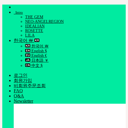
Skip
to
Intro
content
THE GEM
NEO-ANGELREGION
IDEALIAN
ROSETTE
LILA
한국어 ￦
한국어 ￦
English $
English €
日本語 ￥
中文 $
로그인
회원가입
비회원주문조회
FAQ
Q&A
Newsletter