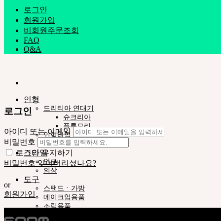
로그인
회원가입
비회원주문조회
FAQ
Q&A
인형
드리티아 연대기
로그인
슈크리아
플루모리
아이디 또는 이메일
인형타입
비밀번호
네오르 13
스타일
로그인 유지하기
안구
비밀번호 잊어버리셨나요?
의상
도구
or
스탠드ㆍ가방
회원가입
메이크업용품
조립용품
커스텀용품