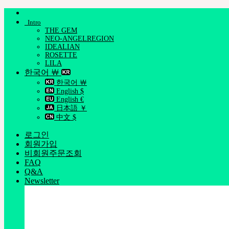
Skip
to
Intro
content
THE GEM
NEO-ANGELREGION
IDEALIAN
ROSETTE
LILA
한국어 ￦
한국어 ￦
English $
English €
日本語 ￥
中文 $
로그인
회원가입
비회원주문조회
FAQ
Q&A
Newsletter