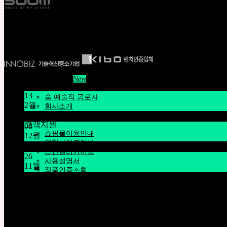
네오르-아카이브
E S T . 2 0 0 2
Pet Doll
Timp
Nappy Choo
Rosette
Little Fair
Fair
iMda 인형
커뮤니티
뉴스/공지
공지사항
네오르 블로그
13
숨 예술적 공로자
2월
회사소개
인재채용·협력문의
설날 연휴 공지 1/16~1/18
고객지원
08
쇼핑몰이용안내
12월
인형사이즈정보
시스템 점검 안내 12/9 오전 9시~11시 (KST)
스킨컬러가이드
26
사용설명서
11월
정품인증조회
THE GEM X HFW : MINIATURE COUTURE의 세계를
자주묻는질문 (FAQ)
고객센터 (Q&A)
고객센터 Q&A
THE GEM
English $ USD
운영시간 : 평일 오전 10시 ~ 오후 5시
English € EUR
모든 문의는
Q&A
를 이용해주세요
日本語 ￥ JPY