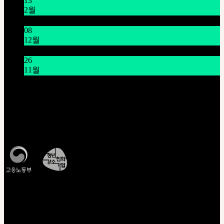
13
2월
설날 연휴 공지 1/16~1/18
08
12월
시스템 점검 안내 12/9 오전 9시~11시 (KST)
26
11월
THE GEM X HFW : MINIATURE COUTURE의 세계를
다시 펼치다
고객센터 Q&A
운영시간 : 평일 오전 10시 ~ 오후 5시
모든 문의는
Q&A
를 이용해주세요
조회/확인
CJ대한통운배송조회
비회원주문조회
정품인증조회
인형사이즈정보