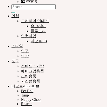
中文 $
Search
for:
인형
드리티아 연대기
슈크리아
플루모리
인형타입
네오르 13
스타일
안구
의상
도구
스탠드ㆍ가방
메이크업용품
조립용품
커스텀용품
네오르-아카이브
Pet Doll
Timp
Nappy Choo
Rosette