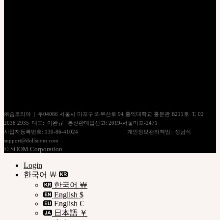
로그인
회원가입
개인정보처리방침
이용약관
쇼핑몰이용안내
㈜숨코리아 | 우04066 서울시 마포구 와우산로 94 홍익대학교 홍문관 B211호 T. 02
2038 2935 대표: 이완규 통신판매업신고: 2019-서울마포-2471
사업자등록번호: 130-86-41024
[사업자정보확인]
개인정보관리책임: 성남식
support@dollsoom.com
© SOOM Corporation
Login
한국어 ￦
한국어 ￦
English $
English €
日本語 ￥