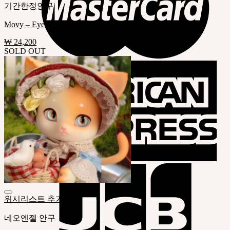
기간한정안구
Movy – Eyes
₩
24,200
SOLD OUT
위시리스트 추가
네오엔젤 안구