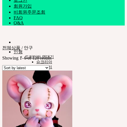
로그인
회원가입
비회원주문조회
FAQ
Q&A
전체상품
/
안구
인형
드리티아 연대기
Showing 1–6 of 120 results
슈크리아
플루모리
인형타입
네오르 13
스타일
안구
의상
도구
스탠드ㆍ가방
메이크업용품
조립용품
커스텀용품
네오르-아카이브