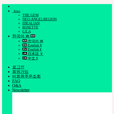
Skip
to
Intro
content
THE GEM
NEO-ANGELREGION
IDEALIAN
ROSETTE
LILA
한국어 ￦
한국어 ￦
English $
English €
日本語 ￥
中文 $
로그인
회원가입
비회원주문조회
FAQ
Q&A
Newsletter