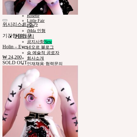
Pet Doll
Timp
Nappy Choo
Rosette
Little Fair
위시리스트 추가
Fair
iMda 인형
기간한정안구
커뮤니티
공지사항
Holin – Eyes
네오르 블로그
숨 예술적 공로자
₩
24,200
회사소개
SOLD OUT
인재채용·협력문의
고객지원
쇼핑몰이용안내
인형사이즈정보
스킨컬러가이드
사용설명서
정품인증조회
자주묻는질문 (FAQ)
고객센터 (Q&A)
THE GEM
English $ USD
English € EUR
日本語 ￥ JPY
中文 $ USD