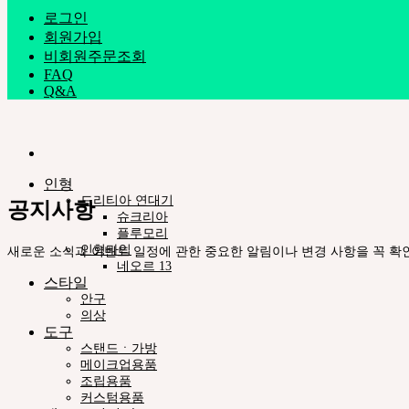
로그인
회원가입
비회원주문조회
FAQ
Q&A
인형
드리티아 연대기
공지사항
슈크리아
플루모리
인형타입
새로운 소식과 이벤트 일정에 관한 중요한 알림이나 변경 사항을 꼭 확
네오르 13
스타일
안구
의상
도구
스탠드ㆍ가방
메이크업용품
조립용품
커스텀용품