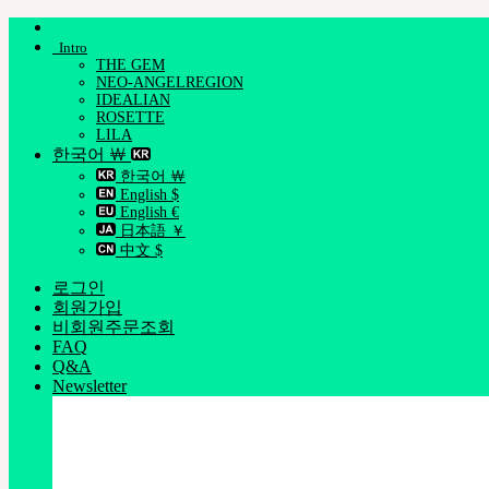
Skip
to
Intro
content
THE GEM
NEO-ANGELREGION
IDEALIAN
ROSETTE
LILA
한국어 ￦
한국어 ￦
English $
English €
日本語 ￥
中文 $
로그인
회원가입
비회원주문조회
FAQ
Q&A
Newsletter