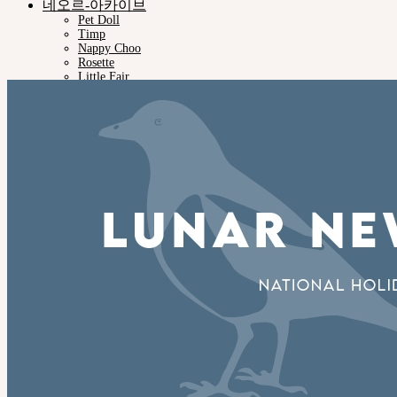
네오르-아카이브
Pet Doll
Timp
Nappy Choo
Rosette
Little Fair
Fair
iMda 인형
커뮤니티
공지사항
네오르 블로그
숨 예술적 공로자
회사소개
인재채용·협력문의
고객지원
쇼핑몰이용안내
인형사이즈정보
스킨컬러가이드
사용설명서
정품인증조회
자주묻는질문 (FAQ)
고객센터 (Q&A)
THE GEM
English $ USD
English € EUR
日本語 ￥ JPY