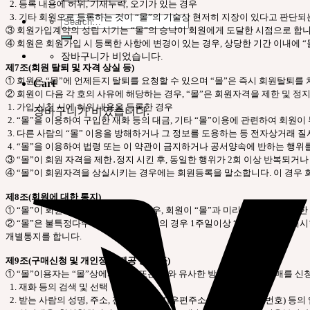
2. 등록 내용에 허위, 기재누락, 오기가 있는 경우
3. 기타 회원으로 등록하는 것이 “몰”의 기술상 현저히 지장이 있다고 판단되
Search
for:
③ 회원가입계약의 성립 시기는 “몰”의 승낙이 회원에게 도달한 시점으로 합니
④ 회원은 회원가입 시 등록한 사항에 변경이 있는 경우, 상당한 기간 이내에 
장바구니가 비었습니다.
제7조(회원 탈퇴 및 자격 상실 등)
① 회원은 “몰”에 언제든지 탈퇴를 요청할 수 있으며 “몰”은 즉시 회원탈퇴를
Cart
② 회원이 다음 각 호의 사유에 해당하는 경우, “몰”은 회원자격을 제한 및 정
1. 가입 신청 시에 허위 내용을 등록한 경우
장바구니가 비었습니다.
2. “몰”을 이용하여 구입한 재화 등의 대금, 기타 “몰”이용에 관련하여 회원
3. 다른 사람의 “몰” 이용을 방해하거나 그 정보를 도용하는 등 전자상거래 
4. “몰”을 이용하여 법령 또는 이 약관이 금지하거나 공서양속에 반하는 행위
③ “몰”이 회원 자격을 제한․정지 시킨 후, 동일한 행위가 2회 이상 반복되거
④ “몰”이 회원자격을 상실시키는 경우에는 회원등록을 말소합니다. 이 경우 
제8조(회원에 대한 통지)
① “몰”이 회원에 대한 통지를 하는 경우, 회원이 “몰”과 미리 약정하여 지정한
② “몰”은 불특정다수 회원에 대한 통지의 경우 1주일이상 “몰” 게시판에 게
개별통지를 합니다.
제9조(구매신청 및 개인정보 제공 동의 등)
① “몰”이용자는 “몰”상에서 다음 또는 이와 유사한 방법에 의하여 구매를 신
1. 재화 등의 검색 및 선택
2. 받는 사람의 성명, 주소, 전화번호, 전자우편주소(또는 이동전화번호) 등의