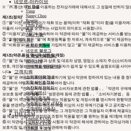
네오르-아카이브
Pet Doll
※「PC통신, 무선 등을 이용하는 전자상거래에 대해서도 그 성질에 반하지 않
Timp
Nappy Choo
제2조(정의)
Rosette
① “몰”이란 ㈜숨코리아가 재화 또는 용역(이하 “재화 등”이라 함)을 이용
Little Fair
아울러 사이버몰을 운영하는 사업자의 의미로도 사용합니다.
Fair
② “이용자”란 “몰”에 접속하여 이 약관에 따라 “몰”이 제공하는 서비스를 받
iMda 인형
③ “회원”이라 함은 “몰”에 회원등록을 한 자로서, 계속적으로 “몰”이 제공하
커뮤니티
④ “비회원”이라 함은 회원에 가입하지 않고 “몰”이 제공하는 서비스를 이용하
공지사항
네오르 블로그
제3조(약관 등의 명시와 설명 및 개정)
숨 예술적 공로자
① “몰”은 이 약관의 내용과 상호 및 대표자 성명, 영업소 소재지 주소(소비
회사소개
번호, 개인정보관리책임자등을 이용자가 쉽게 알 수 있도록 숨엠포리움 사이버몰
인재채용·협력문의
고객지원
니다.
쇼핑몰이용안내
② “몰”은 이용자가 약관에 동의하기에 앞서 약관에 정하여져 있는 내용 중 
인형사이즈정보
제공하여 이용자의 확인을 구하여야 합니다.
스킨컬러가이드
③ “몰”은 「전자상거래 등에서의 소비자보호에 관한 법률」, 「약관의 규제
사용설명서
보보호 등에 관한 법률」, 「방문판매 등에 관한 법률」, 「소비자기본법」 등 
정품인증조회
④ “몰”이 약관을 개정할 경우에는 적용일자 및 개정사유를 명시하여 현행약관
자주묻는질문 (FAQ)
용을 변경하는 경우에는 최소한 30일 이상의 사전 유예기간을 두고 공지합니다.
고객센터 (Q&A)
⑤ “몰”이 약관을 개정할 경우에는 그 개정약관은 그 적용일자 이후에 체결되
THE GEM
을 체결한 이용자가 개정약관 조항의 적용을 받기를 원하는 뜻을 제3항에 의한
English $ USD
⑥ 이 약관에서 정하지 아니한 사항과 이 약관의 해석에 관하여는 전자상거래
English € EUR
보호지침 및 관계법령 또는 상관례에 따릅니다.
日本語 ￥ JPY