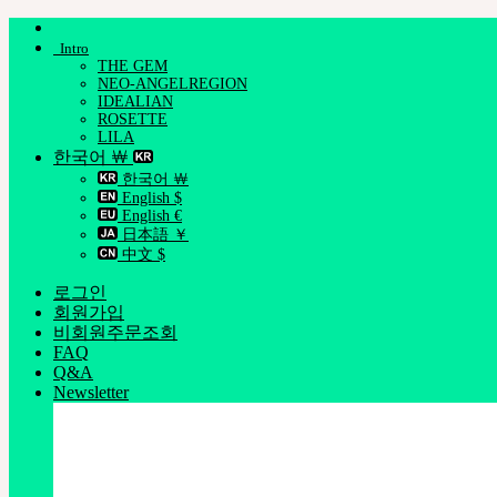
Skip
to
Intro
content
THE GEM
NEO-ANGELREGION
IDEALIAN
ROSETTE
LILA
한국어 ￦
한국어 ￦
English $
English €
日本語 ￥
中文 $
로그인
회원가입
비회원주문조회
FAQ
Q&A
Newsletter