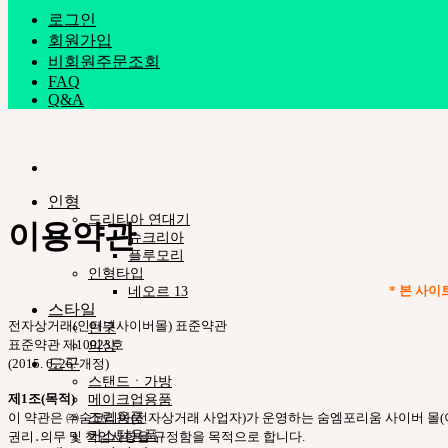
로그인
회원가입
비회원주문조회
FAQ
Q&A
인형
드리티아 연대기
이용약관
슈크리아
플루모리
인형타입
* 본 사
네오르 13
스타일
전자상거래(인터넷사이버몰) 표준약관
안구
표준약관 제10023호
의상
도구
(2015. 6. 26. 개정)
스탠드ㆍ가방
제1조(목적)
메이크업용품
조립용품
이 약관은 ㈜숨코리아(전자상거래 사업자)가 운영하는 숨엠포리움 사이버 몰(이
커스텀용품
권리․의무 및 책임사항을 규정함을 목적으로 합니다.