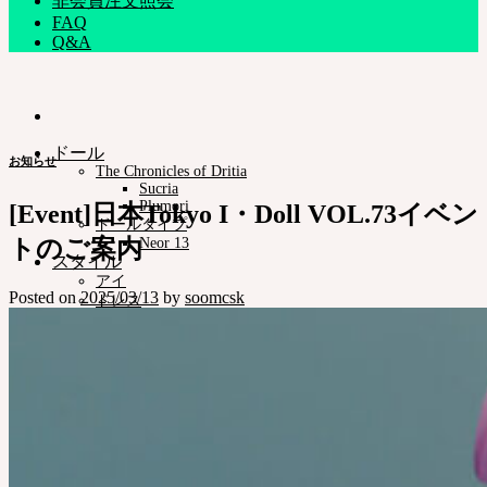
非会員注文照会
FAQ
Q&A
ドール
お知らせ
The Chronicles of Dritia
Sucria
Plumori
[Event]日本Tokyo I・Doll VOL.73イベン
ドールタイプ
トのご案内
Neor 13
スタイル
アイ
Posted on
2025/03/13
by
soomcsk
ドレス
ツール
スタンド ㆍバッグ
メイク用品
組立てツール
カスタム用品
NEORアーカイブ
Pet Doll
Timp
Nappy Choo