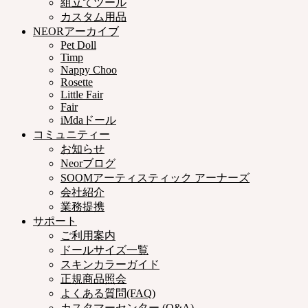
組立てツール
カスタム用品
NEORアーカイブ
Pet Doll
Timp
Nappy Choo
Rosette
Little Fair
Fair
iMdaドール
コミュニティー
お知らせ
Neorブログ
SOOMアーティスティック アーナーズ
会社紹介
業務提携
サポート
ご利用案内
ドールサイズ一覧
スキンカラーガイド
正規商品照会
よくある質問(FAQ)
カスタマーセンター (Q&A)