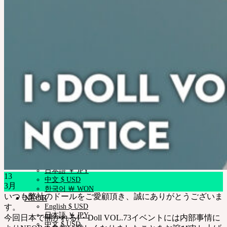
Rosette
Little Fair
Fair
iMdaドール
コミュニティー
お知らせ
Neor ブログ
SOOMアーティスティック アーナーズ
会社紹介
業務提携
サポート
ご利用案内
ドールサイズ一覧
スキンカラーガイド
正規商品照会
よくある質問 (FAQ)
カスタマーセンター (Q&A)
THE GEM
English $ USD
日本語 ￥ JPY
13
中文 $ USD
3月
한국어 ￦ WON
いつも弊社のドールをご愛顧頂き、誠にありがとうございま
NEOR
す。
English $ USD
日本語 ￥ JPY
今回日本で開かれるI・Doll VOL.73イベントには内部事情に
中文 $ USD