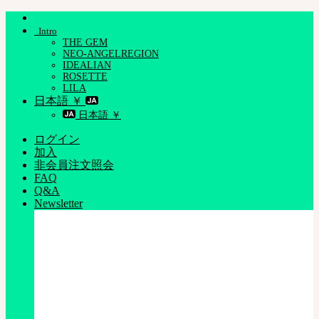
Skip
to
Intro
content
THE GEM
NEO-ANGELREGION
IDEALIAN
ROSETTE
LILA
日本語 ￥
日本語 ￥
ログイン
加入
非会員注文照会
FAQ
Q&A
Newsletter