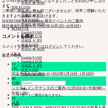
よりNEORの参加は難しくなりましたことをお詫び申し上げ
한국어 ￦ WON
ます。
IDEALIAN
ご希望に添えず、申し訳ございませんが、何卒ご理解いただ
English $ USD
きますようお願い申し上げます。
日本語 ￥ JPY
中文 $ USD
SOOM Doll Art Exhibition 展示イベントのご案内
한국어 ￦ WON
祝日連休のお知らせ (2025年10月3日~10月9日)
ROSETTE
English $ USD
コメントを残す
English € EUR
日本語 ￥ JPY
中文 $ USD
コメントを投稿するには
ログイン
してください。
한국어 ￦ WON
LILA
最近の投稿
English $ USD
English € EUR
13
日本語 ￥ JPY
2月
中文 $ USD
旧正月休みのお知らせ (2025年1月16日~1月18日)
한국어 ￦ WON
08
Search
12月
for:
システムメンテナンスのご案内 (12月9日(火) 午前9時～
午前11時)
カートに商品がありません。
26
11月
Cart
THE GEM X HFW : MINIATURE COUTUREの世界を再