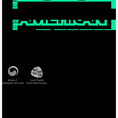
08
12月
システムメンテナンスのご案内 (12月9日(火) 午前9時～
午前11時)
26
11月
THE GEM X HFW : MINIATURE COUTUREの世界を再
び広げる
カスタマーセンター(Q&A)
営業時間 : 平日 午前10時 ~ 午後5時
特定商取引法に基づく表記
照会/確認
EMS 配送照会
非会員注文照会
正規商品照会
ドールサイズのご案内