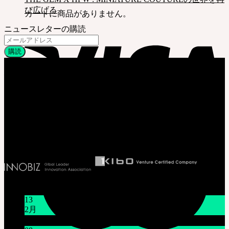
び広げる
カートに商品がありません。
ニュースレターの購読
会社情報
株式会社 SOOM Korea
〒04066 韓国 ソウル特別市 麻浦区 臥牛山路94 弘益大学校 弘文館棟
B211号
T. 82-70-4607-6584
代表取締役社長 李 完圭
事業者登録番号 130-86-41024
お知らせ
13
2月
旧正月休みのお知らせ (2025年1月16日~1月18日)