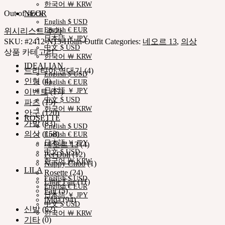
한국어 ￦ KRW
Out of stock
NEOR
English $ USD
English € EUR
위시리스트 추가
日本語 ￥ JPY
SKU:
#2412-N13-Holin-Outfit
Categories:
네오르 13
,
의상
中文 $ USD
상품 카테고리
한국어 ￦ KRW
IDEALIAN
드리티아 연대기
(4)
English $ USD
인형
(4)
English € EUR
日本語 ￥ JPY
이벤트
(17)
中文 $ USD
파츠
(19)
한국어 ￦ KRW
안구
(120)
ROSETTE
가발
(83)
English $ USD
의상
(158)
English € EUR
日本語 ￥ JPY
네오르 13
(4)
中文 $ USD
Pet Doll
(12)
한국어 ￦ KRW
Nappy Choo
(1)
LILA
Rosette
(24)
English $ USD
Little Fair
(11)
English € EUR
Fair
(5)
日本語 ￥ JPY
iMda
(94)
中文 $ USD
신발
(62)
한국어 ￦ KRW
기타
(0)