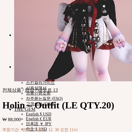
Pet Doll
Timp
Nappy Choo
Rosette
Little Fair
Fair
iMda 인형
커뮤니티
공지사항
네오르 블로그
숨 예술적 공로자
회사소개
인재채용·협력문의
고객지원
쇼핑몰이용안내
인형사이즈정보
스킨컬러가이드
사용설명서
전체상품
/
의상
/
네오르 13
정품인증조회
자주묻는질문 (FAQ)
Holin – Outfit (LE QTY.20)
고객센터 (Q&A)
THE GEM
English $ USD
English € EUR
₩
88,000
日本語 ￥ JPY
中文 $ USD
주문기간 : 2024. 12. 17 ~ 12. 30 오전 11시