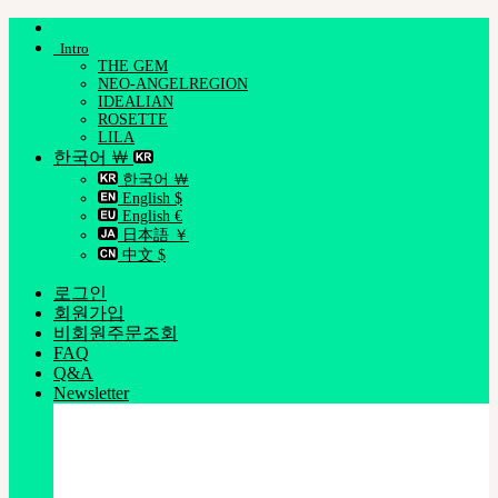
Skip
to
Intro
content
THE GEM
NEO-ANGELREGION
IDEALIAN
ROSETTE
LILA
한국어 ￦
한국어 ￦
English $
English €
日本語 ￥
中文 $
로그인
회원가입
비회원주문조회
FAQ
Q&A
Newsletter