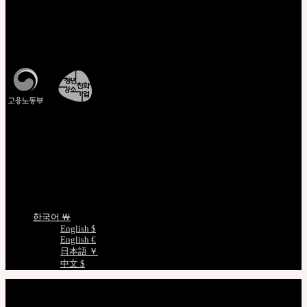
고객센터 Q&A
운영시간 : 평일 오전 10시 ~ 오후 5시
모든 문의는
Q&A
를 이용해주세요
조회/확인
CJ대한통운배송조회
비회원주문조회
정품인증조회
인형사이즈정보
언어선택
한국어 ￦
English $
English €
日本語 ￥
中文 $