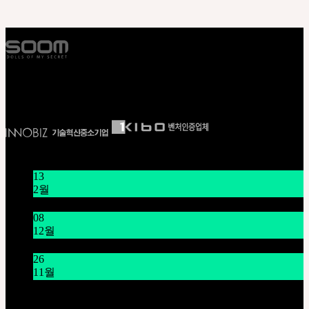
E S T . 2 0 0 2
뉴스/공지
13
2월
설날 연휴 공지 1/16~1/18
08
12월
시스템 점검 안내 12/9 오전 9시~11시 (KST)
26
11월
THE GEM X HFW : MINIATURE COUTURE의 세계를
다시 펼치다