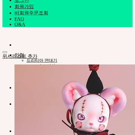
로그인
회원가입
비회원주문조회
FAQ
Q&A
인형
위시리스트 추가
드리티아 연대기
슈크리아
플루모리
인형타입
네오르 13
스타일
안구
의상
도구
스탠드ㆍ가방
메이크업용품
조립용품
커스텀용품
네오르-아카이브