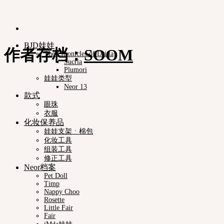
BJD娃娃
作者存档：
SOOM
The Chronicles of Dritia
Sucria
Plumori
娃娃类型
Neor 13
款式
眼珠
衣服
化妆保养品
娃娃支架ㆍ棉包
化妆工具
组装工具
修正工具
Neor档案
Pet Doll
Timp
Nappy Choo
Rosette
Little Fair
Fair