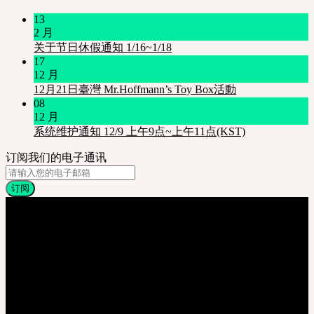
13
2 月
关于节日休假通知 1/16~1/18
17
12 月
12月21日臺灣 Mr.Hoffmann’s Toy Box活動
08
12 月
系统维护通知 12/9 上午9点~上午11点(KST)
订阅我们的电子通讯
关于我们
株式会社 SOOM Korea
#B211 Hongmungwan Bldg, Hongik University, 94 Wausan-ro, Mapo-gu,
Seoul, Korea. (zip 04066)
T 82 70 4607 6584
Ceo. Wan-gyu, Lee
Biz License 130-86-41024