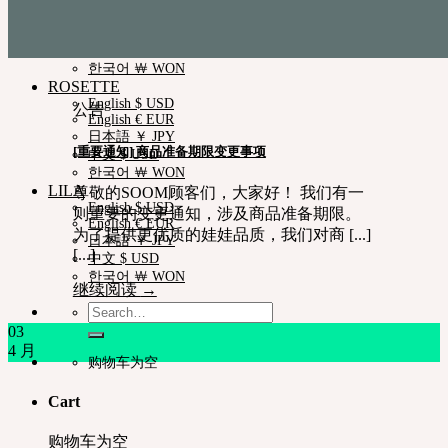
English $ USD
日本語 ￥ JPY
中文 $ USD
한국어 ￦ WON
ROSETTE
English $ USD
公告
English € EUR
日本語 ￥ JPY
[重要通知] 商品准备期限变更事项
中文 $ USD
한국어 ￦ WON
LILA
尊敬的SOOM顾客们，大家好！ 我们有一
English $ USD
则重要的变更通知，涉及商品准备期限。
English € EUR
为了提供更优质的娃娃品质，我们对商 [...]
日本語 ￥ JPY
[...]
中文 $ USD
한국어 ￦ WON
继续阅读
→
Search
for:
03
4 月
购物车为空
Cart
购物车为空