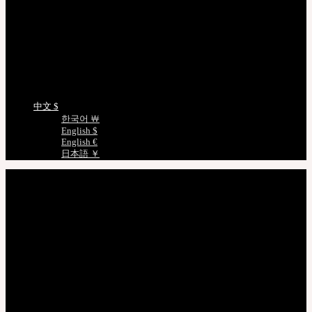
查看/验证
EMS 追踪您的货件
非会员查询订单
正版编号查询
娃娃详细尺寸
语言选择
中文 $
한국어 ￦
English $
English €
日本語 ￥