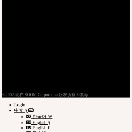
登录
注册
隐私权政策
使用条款
购物指南
©2002-现在 SOOM Corporation 版权所有 ©素母
Login
中文 $
한국어 ￦
English $
English €