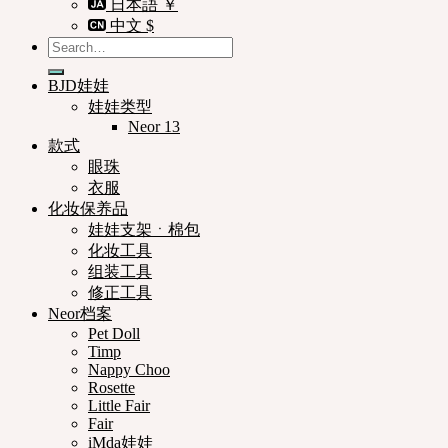
日本語 ￥
中文 $
Search
for:
BJD娃娃
娃娃类型
Neor 13
款式
眼珠
衣服
化妆保养品
娃娃支架ㆍ棉包
化妆工具
组装工具
修正工具
Neor档案
Pet Doll
Timp
Nappy Choo
Rosette
Little Fair
Fair
iMda娃娃