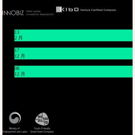
新闻/公告
13
2 月
关于节日休假通知 1/16~1/18
17
12 月
12月21日臺灣 Mr.Hoffmann’s Toy Box活動
08
12 月
系统维护通知 12/9 上午9点~上午11点(KST)
客服中心 [联系我们]
周一至周五, 10:00-17:00 (韩国时间)
查看韩国时间