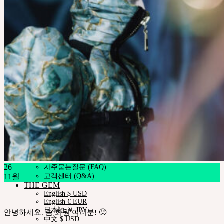
Pet Doll
Timp
Nappy Choo
Rosette
Little Fair
Fair
iMda 인형
커뮤니티
공지사항
네오르 블로그
숨 예술적 공로자
회사소개
인재채용·협력문의
고객지원
쇼핑몰이용안내
인형사이즈정보
스킨컬러가이드
사용설명서
정품인증조회
26
자주묻는질문 (FAQ)
11월
고객센터 (Q&A)
THE GEM
English $ USD
English € EUR
日本語 ￥ JPY
안녕하세요. 숨 회원 여러분! 🙂
中文 $ USD