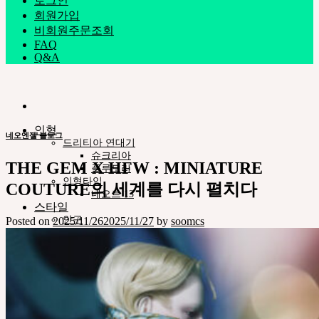
로그인
회원가입
비회원주문조회
FAQ
Q&A
인형
네오엔젤 블로그
드리티아 연대기
슈크리아
THE GEM X HFW : MINIATURE
플루모리
인형타입
COUTURE의 세계를 다시 펼치다
네오르 13
스타일
안구
Posted on
2025/11/26
2025/11/27
by
soomcs
의상
도구
스탠드ㆍ가방
메이크업용품
조립용품
커스텀용품
네오르-아카이브