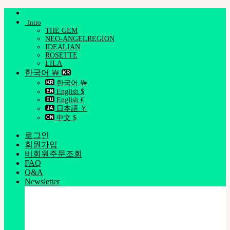
Skip
to
Intro
content
THE GEM
NEO-ANGELREGION
IDEALIAN
ROSETTE
LILA
한국어 ￦
한국어 ￦
English $
English €
日本語 ￥
中文 $
로그인
회원가입
비회원주문조회
FAQ
Q&A
Newsletter