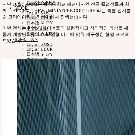
한국어 ￦ KRW
지난 10월, SOOM은 홍익대학교 패션디자인 전공 졸업생들과 함
NEOR
께 ‘THE GEM × HFW : MINIATURE COUTURE’라는 특별 전시를
English $ USD
숨 크리에이티브 라운지에서 진행했습니다.
English € EUR
日本語 ￥ JPY
이번 전시는 학생 디자이너들의 실험적이고 창의적인 의상을 새
中文 $ USD
롭게 개발된 Hyper Gem 인형 바디에 맞춰 재구성한 협업 프로젝
한국어 ￦ KRW
IDEALIAN
트였습니다.
English $ USD
English € EUR
日本語 ￥ JPY
中文 $ USD
한국어 ￦ KRW
ROSETTE
English $ USD
English € EUR
日本語 ￥ JPY
中文 $ USD
한국어 ￦ KRW
LILA
English $ USD
English € EUR
日本語 ￥ JPY
中文 $ USD
한국어 ￦ KRW